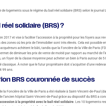
re de logements sous le régime du bail réel solidaire (BRS) selon le journal
 réel solidaire (BRS) ?
éé en 2017 et vise à faciliter l’accession à la propriété pour les foyers au
des zones où les prix de l’immobilier sont très élevés. Cela est possible en
 acquéreurs achètent le bâti, tandis que la Foncière de la Ville de Paris (FD
 permet de diminuer les prix de vente de moitié par rapport au marché de l’i
, un foyer de la classe moyenne peut acheter un bien à Paris autour de 5 
 classique. À noter que le futur propriétaire doit s’acquitter d’une redev
it 99 ans.
tion BRS couronnée de succès
 de la Foncière de la Ville de Paris a été réalisée à Saint-Vincent-de-Paul 
 de l’ancien hôpital Saint-Vincent-de-Paul grâce au dispositif du BRS a c
cession à la propriété avec le bail réel solidaire
. Les 10 logements rest