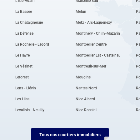
L'Isle-Adam
Marseille Sud
Pa
La Bassée
Melun
Pa
La Châtaigneraie
Metz - Ars-Laquenexy
Pa
La Défense
Montlhéry - Chilly-Mazarin
Pa
La Rochelle - Lagord
Montpellier Centre
P
Le Havre
Montpellier Est - Castelnau
Po
Le Vésinet
Montreuil-sur-Mer
P
Leforest
Mougins
Po
Lens - Liévin
Nantes Nord
Ro
Les Lilas
Nice Alberti
Ro
Levallois - Neuilly
Nice Rossini
R
Tous nos courtiers immobiliers