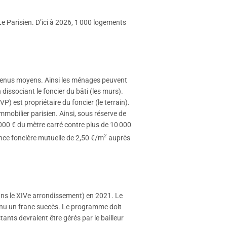
 Le Parisien. D’ici à 2026, 1 000 logements
x revenus moyens. Ainsi les ménages peuvent
 dissociant le foncier du bâti (les murs).
VP) est propriétaire du foncier (le terrain).
mmobilier parisien. Ainsi, sous réserve de
000 € du mètre carré contre plus de 10 000
2
ance foncière mutuelle de 2,50 €/m
auprès
(dans le XIVe arrondissement) en 2021. Le
onnu un franc succès. Le programme doit
ants devraient être gérés par le bailleur