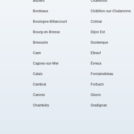
Béziers
Charenton
Bordeaux
Châtillon-sur-Chalaronne
Boulogne-Billancourt
Colmar
Bourg-en-Bresse
Dijon Est
Bressuire
Dunkerque
Caen
Elbeuf
Cagnes-sur-Mer
Évreux
Calais
Fontainebleau
Cambrai
Forbach
Cannes
Gisors
Chambéry
Gradignan