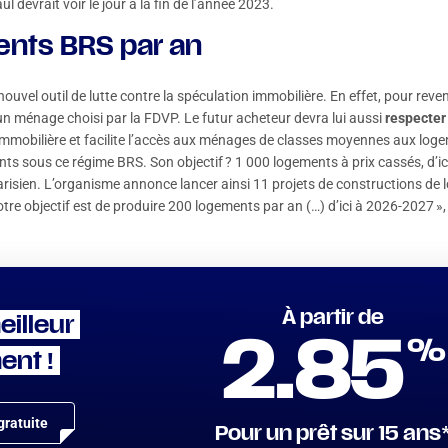
l devrait voir le jour à la fin de l’année 2023.
ents BRS par an
 nouvel outil de lutte contre la spéculation immobilière. En effet, pour reve
 un ménage choisi par la FDVP. Le futur acheteur devra lui aussi
respecter
 immobilière et facilite l’accès aux ménages de classes moyennes aux logem
ts sous ce régime BRS. Son objectif ? 1 000 logements à prix cassés, d’ici 
Parisien. L’organisme annonce lancer ainsi 11 projets de constructions de
re objectif est de produire 200 logements par an (…) d’ici à 2026-2027 »,
À partir de
eilleur
%
2.85
ent !
ratuite
Pour un prêt sur 15 ans