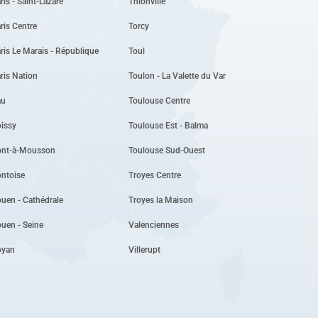
ris - Saint-Lazare
Thionville
ris Centre
Torcy
ris Le Marais - République
Toul
ris Nation
Toulon - La Valette du Var
au
Toulouse Centre
issy
Toulouse Est - Balma
ont-à-Mousson
Toulouse Sud-Ouest
ntoise
Troyes Centre
uen - Cathédrale
Troyes la Maison
uen - Seine
Valenciennes
oyan
Villerupt