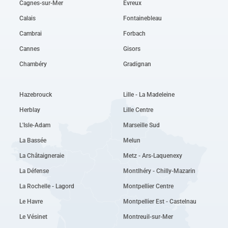
Cagnes-sur-Mer
Évreux
Calais
Fontainebleau
Cambrai
Forbach
Cannes
Gisors
Chambéry
Gradignan
Hazebrouck
Lille - La Madeleine
Herblay
Lille Centre
L'Isle-Adam
Marseille Sud
La Bassée
Melun
La Châtaigneraie
Metz - Ars-Laquenexy
La Défense
Montlhéry - Chilly-Mazarin
La Rochelle - Lagord
Montpellier Centre
Le Havre
Montpellier Est - Castelnau
Le Vésinet
Montreuil-sur-Mer