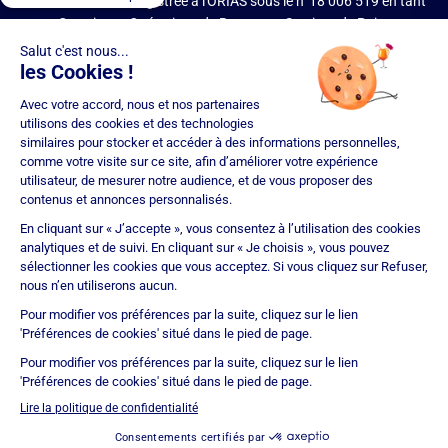
IMMOPRÊT est enregistrée à l'ORIAS sous le n°18 006 519 en tant
que Courtier en Opérations de Banque et Services de Paiement
(COBSP), Mandataire d'intermédiaire en opérations de banque et
services de paiement (MIOBSP) de la société Partners Finances
(RCS Nancy n°404 681 496, Mandataire Non Exclusif, ORIAS n°07
036 794) pour le Regroupement de crédits et Courtier d'assurance
ou de réassurance (COA).
Société soumise au contrôle de l'Autorité de Contrôle Prudentiel et
de Résolution (ACPR – site : https://acpr.banque-france.fr/), 4
Place de Budapest – CS 92459 – 75436 Paris Cedex 09. Réseau
d'agences franchisées juridiquement et financièrement
indépendantes. IMMOPRÊT bénéficie d'une assurance
responsabilité civile professionnelle auprès de CNA Insurance
Company (police n° BFL10471901).
Immoprêt est noté 4,9/5 selon 15293 avis clients
Certification
ISO 9001