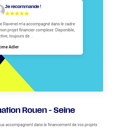
Je recommande !
Je recomm
 Ravenel m'a accompagné dans le cadre
Recommandée par m
mon projet financier complexe. Disponible,
le plaisir d'être a
tive, toujours de ...
pour l'achat de notre
ime Adler
Nolwenn Merai
ation Rouen - Seine
ous accompagnent dans le financement de vos projets :