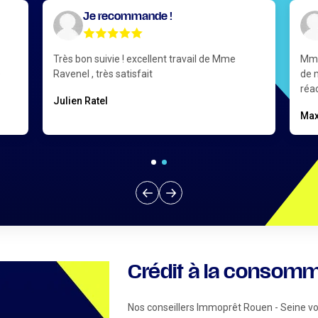
Je recommande !
Très bon suivie ! excellent travail de Mme
Mme
e
Ravenel , très satisfait
de 
réac
Julien Ratel
Max
Crédit à la consomm
Nos conseillers Immoprêt Rouen - Seine v