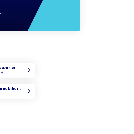
*
 cœur en
it
mobilier :