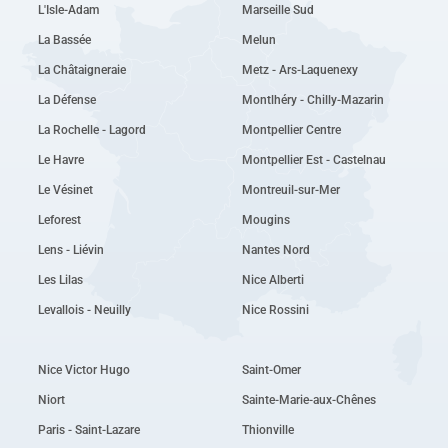
L'Isle-Adam
Marseille Sud
La Bassée
Melun
La Châtaigneraie
Metz - Ars-Laquenexy
La Défense
Montlhéry - Chilly-Mazarin
La Rochelle - Lagord
Montpellier Centre
Le Havre
Montpellier Est - Castelnau
Le Vésinet
Montreuil-sur-Mer
Leforest
Mougins
Lens - Liévin
Nantes Nord
Les Lilas
Nice Alberti
Levallois - Neuilly
Nice Rossini
Nice Victor Hugo
Saint-Omer
Niort
Sainte-Marie-aux-Chênes
Paris - Saint-Lazare
Thionville