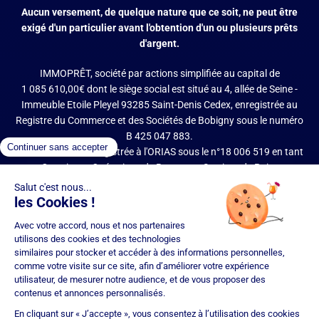
Aucun versement, de quelque nature que ce soit, ne peut être
exigé d'un particulier avant l'obtention d'un ou plusieurs prêts
d'argent.
IMMOPRÊT, société par actions simplifiée au capital de
1 085 610,00€ dont le siège social est situé au 4, allée de Seine -
Immeuble Etoile Pleyel 93285 Saint-Denis Cedex, enregistrée au
Registre du Commerce et des Sociétés de Bobigny sous le numéro
B 425 047 883.
IMMOPRÊT est enregistrée à l'ORIAS sous le n°18 006 519 en tant
que Courtier en Opérations de Banque et Services de Paiement
(COBSP), Mandataire d'intermédiaire en opérations de banque et
services de paiement (MIOBSP) de la société Partners Finances
(RCS Nancy n°404 681 496, Mandataire Non Exclusif, ORIAS n°07
036 794) pour le Regroupement de crédits et Courtier d'assurance
ou de réassurance (COA).
Société soumise au contrôle de l'Autorité de Contrôle Prudentiel et
de Résolution (ACPR – site : https://acpr.banque-france.fr/), 4
Place de Budapest – CS 92459 – 75436 Paris Cedex 09. Réseau
d'agences franchisées juridiquement et financièrement