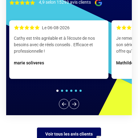
4,9 selon 15293 avis clients
Le 06-08-2026
Cathy est très agréable et à l'écoute de nos
Je remerci
besoins avec de réels conseils . Efficace et
son sérieux,
professionnelle !
offre qu’ell
marie soliveres
Mathilde 
Voir tous les avis clients