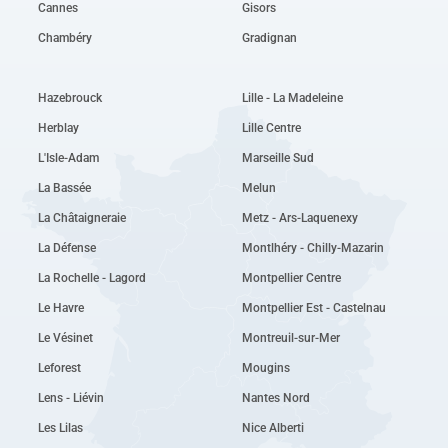
Cannes
Gisors
Chambéry
Gradignan
Hazebrouck
Lille - La Madeleine
Herblay
Lille Centre
L'Isle-Adam
Marseille Sud
La Bassée
Melun
La Châtaigneraie
Metz - Ars-Laquenexy
La Défense
Montlhéry - Chilly-Mazarin
La Rochelle - Lagord
Montpellier Centre
Le Havre
Montpellier Est - Castelnau
Le Vésinet
Montreuil-sur-Mer
Leforest
Mougins
Lens - Liévin
Nantes Nord
Les Lilas
Nice Alberti