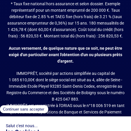
* Taux fixe national hors assurance et selon dossier.
Exemple
représentatif pour un montant emprunté de 200 000 €. Taux
débiteur fixe de 2.85 % et TAEG fixe (hors frais) de 3.21 % (taux
assurance emprunteur de 0,36%) sur 15 ans. 180 mensualités de
1 426,78 € (dont 60,00 € d'assurance). Coût total du crédit (hors
frais) : 56 820,53 €. Montant total dû (hors frais) : 256 820,53 €.
Aucun versement, de quelque nature que ce soit, ne peut être
exigé d'un particulier avant l'obtention d'un ou plusieurs prêts
d'argent.
IMMOPRÊT, société par actions simplifiée au capital de
1 085 610,00€ dont le siège social est situé au 4, allée de Seine -
Immeuble Etoile Pleyel 93285 Saint-Denis Cedex, enregistrée au
Registre du Commerce et des Sociétés de Bobigny sous le numéro
B 425 047 883.
IMMOPRÊT est enregistrée à l'ORIAS sous le n°18 006 519 en tant
que Courtier en Opérations de Banque et Services de Paiement
(COBSP), Mandataire d'intermédiaire en opérations de banque et
services de paiement (MIOBSP) de la société Partners Finances