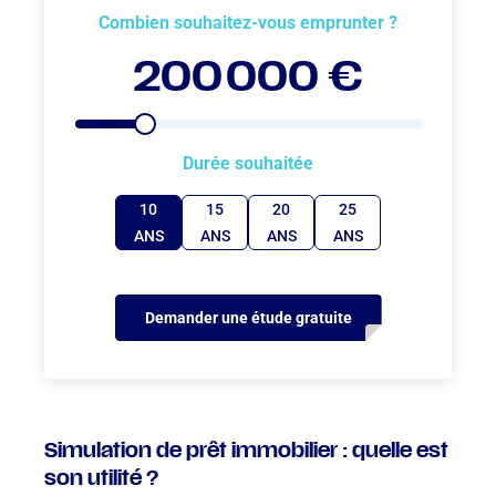
Comment définir la mensualité maximale d’un crédit
Combien souhaitez-vous emprunter ?
immobilier ?
200 000 €
Immoprêt vous accompagne étape par étape dans votre
recherche de financement
Durée souhaitée
10
15
20
25
ANS
ANS
ANS
ANS
Demander une étude gratuite
Simulation de prêt immobilier : quelle est
son utilité ?