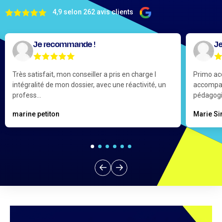
4,9 selon 262 avis clients
Je recommande !
J
Très satisfait, mon conseiller a pris en charge l
Primo ac
intégralité de mon dossier, avec une réactivité, un
accompag
profess...
pédagogie
marine petiton
Marie S