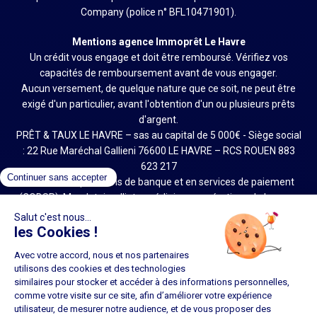
Company (police n° BFL10471901).
Mentions agence Immoprêt Le Havre
Un crédit vous engage et doit être remboursé. Vérifiez vos
capacités de remboursement avant de vous engager.
Aucun versement, de quelque nature que ce soit, ne peut être
exigé d'un particulier, avant l'obtention d'un ou plusieurs prêts
d'argent.
PRÊT & TAUX LE HAVRE – sas au capital de 5 000€ - Siège social
: 22 Rue Maréchal Gallieni 76600 LE HAVRE – RCS ROUEN 883
623 217
Courtier en opérations de banque et en services de paiement
(COBSP), Mandataire d'intermédiaire en opérations de banque
et en services de paiement (MIOBSP) et Courtier d'assurance ou
de réassurance (COA) sous le numéro 20004764 (site :
www.orias.fr)
Agence franchisée du réseau Immoprêt, juridiquement et
financièrement indépendante.
Société soumise au contrôle de l'Autorité de Contrôle Prudentiel
et de Résolution (ACPR - site : http://acpr.banque-france.fr), 4