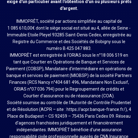
exigé d'un particulier avant l'obtention d'un ou plusieurs prêts
d'argent.
IMMOPRÊT, société par actions simplifiée au capital de
1 085 610,00€ dont le siège social est situé au 4, allée de Seine -
Immeuble Etoile Pleyel 93285 Saint-Denis Cedex, enregistrée au
Registre du Commerce et des Sociétés de Bobigny sous le
numéro B 425 047 883.
IMMOPRÊT est enregistrée à l'ORIAS sous le n°18 006 519 en
tant que Courtier en Opérations de Banque et Services de
Paiement (COBSP), Mandataire d'intermédiaire en opérations de
banque et services de paiement (MIOBSP) de la société Partners
Finances (RCS Nancy n°404 681 496, Mandataire Non Exclusif,
ORIAS n°07 036 794) pour le Regroupement de crédits et
Courtier d'assurance ou de réassurance (COA).
Société soumise au contrôle de l'Autorité de Contrôle Prudentiel
et de Résolution (ACPR – site : https://acpr.banque-france.fr/), 4
Place de Budapest – CS 92459 – 75436 Paris Cedex 09. Réseau
d'agences franchisées juridiquement et financièrement
indépendantes. IMMOPRÊT bénéficie d'une assurance
responsabilité civile professionnelle auprès de CNA Insurance