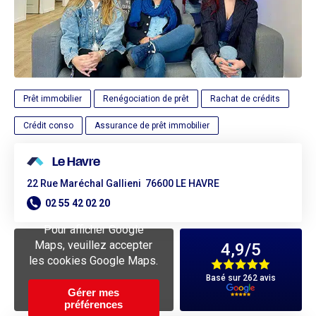
Prêt immobilier
Renégociation de prêt
Rachat de crédits
Crédit conso
Assurance de prêt immobilier
Le Havre
22 Rue Maréchal Gallieni
76600 LE HAVRE
02 55 42 02 20
Pour afficher Google
Maps, veuillez accepter
4,9
/5
les cookies Google Maps.
Basé sur 262 avis
Gérer mes
préférences