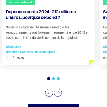
Assurance de prêt
Dépenses santé 2024 : 212 milliards
S
d’euros, pourquoi ce bond ?
i
?
Selon une étude de l’Assurance maladie, les
Le
remboursements ont fortement augmenté entre 2015 et
su
2024, sous l’effet du vieillissement de la population
Sé
Diane Levy
Di
Directrice Commerciale d'Immoprêt
Di
7 août 2026
6 