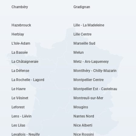
Chambéry
Gradignan
Hazebrouck
Lille - La Madeleine
Herblay
Lille Centre
L'Isle-Adam
Marseille Sud
La Bassée
Melun
La Châtaigneraie
Metz - Ars-Laquenexy
La Défense
Montlhéry - Chilly-Mazarin
La Rochelle - Lagord
Montpellier Centre
Le Havre
Montpellier Est - Castelnau
Le Vésinet
Montreuil-sur-Mer
Leforest
Mougins
Lens - Liévin
Nantes Nord
Les Lilas
Nice Alberti
Levallois - Neuilly
Nice Rossini