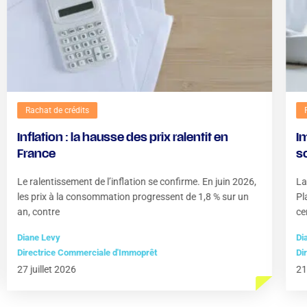
Rachat de crédits
Inflation : la hausse des prix ralentit en
I
France
so
Le ralentissement de l’inflation se confirme. En juin 2026,
La
les prix à la consommation progressent de 1,8 % sur un
Pl
an, contre
ce
Diane Levy
Di
Directrice Commerciale d'Immoprêt
Di
27 juillet 2026
21