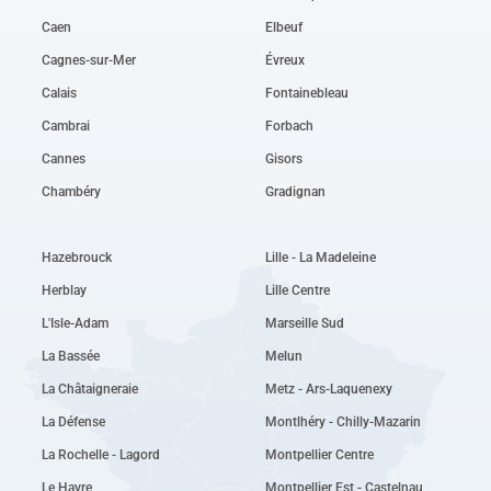
Caen
Elbeuf
Cagnes-sur-Mer
Évreux
Calais
Fontainebleau
Cambrai
Forbach
Cannes
Gisors
Chambéry
Gradignan
Hazebrouck
Lille - La Madeleine
Herblay
Lille Centre
L'Isle-Adam
Marseille Sud
La Bassée
Melun
La Châtaigneraie
Metz - Ars-Laquenexy
La Défense
Montlhéry - Chilly-Mazarin
La Rochelle - Lagord
Montpellier Centre
Le Havre
Montpellier Est - Castelnau