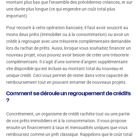
?
montant plus bas que l’ensemble des précédentes créances, et sur
une durée plus longue (ce qui engendre un coût total plus
Pourquoi avoir recours à un courtier Immoprêt pour
important).
votre rachat de crédits ?
Pour recourir à cette opération bancaire, il faut avoir souscrit au
moins deux prêts (immobilier ou à la consommation) ou avoir un
crédit à regrouper avec une trésorerie complémentaire demandée
lors du rachat de prêts. Aussi, lorsque vous souhaitez financer un
nouveau projet, vous pouvez avoir besoin de créer une trésorerie
complémentaire. Il s’agit d’une somme d’argent supplémentaire
vite disponible qui est incluse au montant total du nouveau et
unique crédit. Ceci vous permet de rester dans votre capacité de
remboursement tout en pouvant entamer de nouveaux projets.
Comment se déroule un regroupement de crédits
?
Concrètement, un organisme de crédit rachète tout ou une partie
de vos prêts immobiliers et à la consommation. Il vous propose
ensuite un financement à taux et mensualités uniques que vous
remboursez comme un prêt classique. Rappelons que le coût total