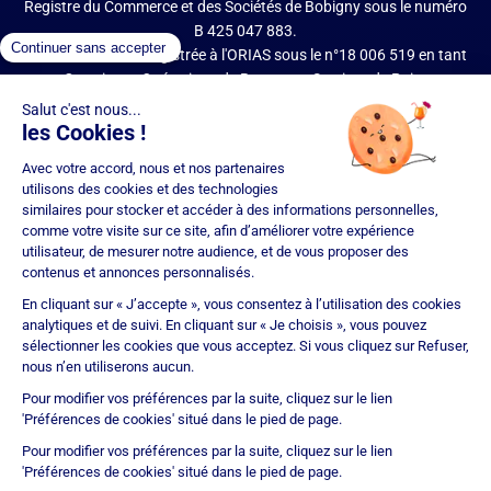
Registre du Commerce et des Sociétés de Bobigny sous le numéro
B 425 047 883.
IMMOPRÊT est enregistrée à l'ORIAS sous le n°18 006 519 en tant
que Courtier en Opérations de Banque et Services de Paiement
(COBSP), Mandataire d'intermédiaire en opérations de banque et
services de paiement (MIOBSP) de la société Partners Finances
(RCS Nancy n°404 681 496, Mandataire Non Exclusif, ORIAS n°07
036 794) pour le Regroupement de crédits et Courtier d'assurance
ou de réassurance (COA).
Société soumise au contrôle de l'Autorité de Contrôle Prudentiel et
de Résolution (ACPR – site : https://acpr.banque-france.fr/), 4
Place de Budapest – CS 92459 – 75436 Paris Cedex 09. Réseau
d'agences franchisées juridiquement et financièrement
indépendantes. IMMOPRÊT bénéficie d'une assurance
responsabilité civile professionnelle auprès de CNA Insurance
Company (police n° BFL10471901).
Immoprêt est noté 4,9/5 selon 15293 avis clients
Certification
ISO 9001