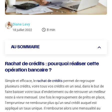
Diane Levy
8 min
18 juillet 2022
AU SOMMAIRE
Rachat de crédits : pourquoi réaliser cette opération
Rachat de crédits : pourquoi réaliser cette
bancaire ?
opération bancaire ?
Quels éléments pouvez-vous regrouper au sein d’un
Simple et efficace, le
rachat de crédits
permet de regrouper
rachat de crédits ?
plusieurs crédits, voire tous vos crédits en un seul, dans le but de
faire baisser votre taux d’endettement ou de retrouver un meilleur
Quelles dettes peut-on inclure dans un rachat de crédits
reste à vivre mensuel. Une fois le regroupement de prêts en place,
?
l’emprunteur ne rembourse plus qu’un seul crédit auquel est
Regroupement de crédits : lequel choisir et dans quel but
appliqué un taux unique. Il rembourse alors une mensualité au