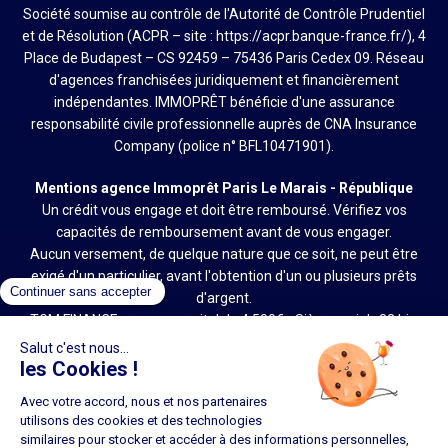
Société soumise au contrôle de l'Autorité de Contrôle Prudentiel
et de Résolution (ACPR – site : https://acpr.banque-france.fr/), 4
Place de Budapest – CS 92459 – 75436 Paris Cedex 09. Réseau
d'agences franchisées juridiquement et financièrement
indépendantes. IMMOPRÊT bénéficie d'une assurance
responsabilité civile professionnelle auprès de CNA Insurance
Company (police n° BFL10471901).
Mentions agence Immoprêt Paris Le Marais - République
Un crédit vous engage et doit être remboursé. Vérifiez vos
capacités de remboursement avant de vous engager.
Aucun versement, de quelque nature que ce soit, ne peut être
exigé d'un particulier, avant l'obtention d'un ou plusieurs prêts
d'argent.
TGM FINANCE – sas au capital de 4 500€ - Siège social : 32 bis,
Rue d'Orsel 75018 PARIS – RCS PARIS 948 070 818
Courtier en opérations de banque et en services de paiement
(COBSP) sous le numéro 23002602 (site : www.orias.fr)
Agence franchisée du réseau Immoprêt, juridiquement et
financièrement indépendante.