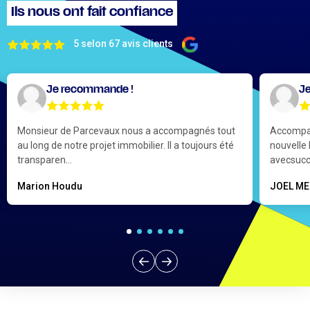
Ils nous ont fait confiance
5 selon 67 avis clients
Je recommande !
J
Monsieur de Parcevaux nous a accompagnés tout
Accompag
au long de notre projet immobilier. Il a toujours été
nouvelle
transparen...
avecsuc
Marion Houdu
JOEL M