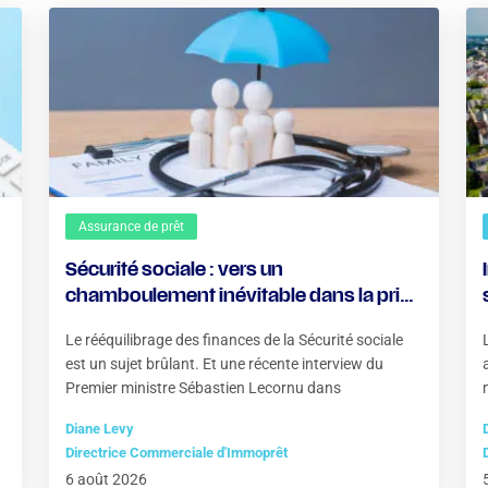
Assurance de prêt
Sécurité sociale : vers un
chamboulement inévitable dans la prise
en charge des soins ?
Le rééquilibrage des finances de la Sécurité sociale
est un sujet brûlant. Et une récente interview du
Premier ministre Sébastien Lecornu dans
Diane Levy
Directrice Commerciale d'Immoprêt
6 août 2026