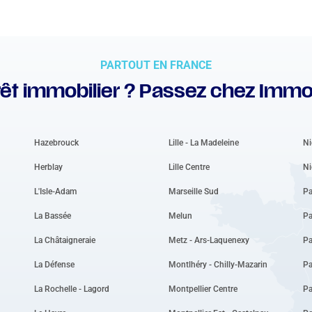
PARTOUT EN FRANCE
êt immobilier ? Passez chez Immo
Hazebrouck
Lille - La Madeleine
Ni
Herblay
Lille Centre
Ni
L'Isle-Adam
Marseille Sud
Pa
La Bassée
Melun
Pa
La Châtaigneraie
Metz - Ars-Laquenexy
Pa
La Défense
Montlhéry - Chilly-Mazarin
Pa
La Rochelle - Lagord
Montpellier Centre
P