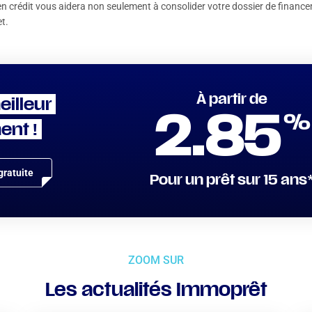
 en crédit vous aidera non seulement à consolider votre dossier de finance
et.
À partir de
eilleur
%
2.85
ent !
ratuite
Pour un prêt sur 15 ans
ZOOM SUR
Les actualités Immoprêt