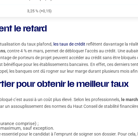
3,25 % (+0,15)
nt le retard
ctualisation du taux plafond,
les taux de crédit
reflètent davantage la réal
ans
, contre 4 % en mars, permet de débloquer l’accès au crédit. Une aubai
age de porteurs de projet peuvent accéder au crédit sans être bloqués du
st bénéfique pour les établissements bancaires. En effet, ces derniers tent
rappel, les banques ont dû rogner sur leur marge durant plusieurs mois afin
tier pour obtenir le meilleur taux
ébloqué c’est aussi à un coût plus élevé. Selon les professionnels,
le marché
é par un assouplissement des normes du Haut Conseil de stabilité financièr
surance comprise) ;
 maximum, sauf exception.
e essentiel pour le candidat à l’emprunt de soigner son dossier. Pour cela, 