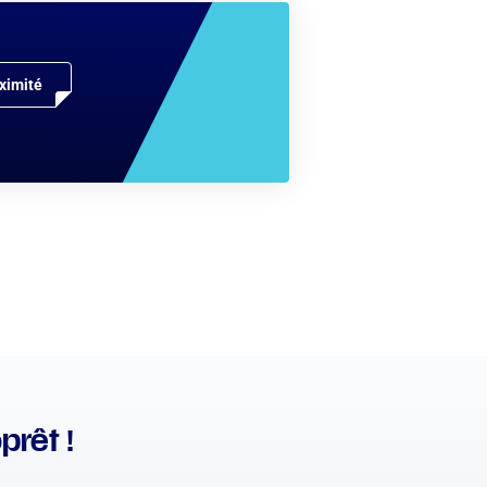
ximité
prêt !