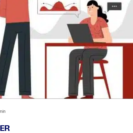
min
IER