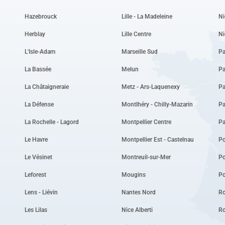
Hazebrouck
Lille - La Madeleine
Ni
Herblay
Lille Centre
Ni
L'Isle-Adam
Marseille Sud
Pa
La Bassée
Melun
Pa
La Châtaigneraie
Metz - Ars-Laquenexy
Pa
La Défense
Montlhéry - Chilly-Mazarin
Pa
La Rochelle - Lagord
Montpellier Centre
P
Le Havre
Montpellier Est - Castelnau
Po
Le Vésinet
Montreuil-sur-Mer
P
Leforest
Mougins
Po
Lens - Liévin
Nantes Nord
Ro
Les Lilas
Nice Alberti
Ro