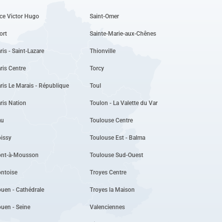
ce Victor Hugo
Saint-Omer
ort
Sainte-Marie-aux-Chênes
ris - Saint-Lazare
Thionville
ris Centre
Torcy
ris Le Marais - République
Toul
ris Nation
Toulon - La Valette du Var
au
Toulouse Centre
issy
Toulouse Est - Balma
ont-à-Mousson
Toulouse Sud-Ouest
ntoise
Troyes Centre
uen - Cathédrale
Troyes la Maison
uen - Seine
Valenciennes