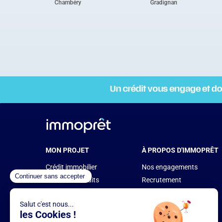
Chambéry
Gradignan
Un crédit vous engage et d
MON PROJET
À PROPOS D'IMMOPRÊT
Crédit immobilier
Nos engagements
Rachat de crédits
Recrutement
Assurance de prêt
Devenir franchisé
Nos simulateurs
Nos Partenaires