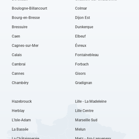
Boulogne-Billancourt
Colmar
Bourg-en-Bresse
Dijon Est
Bressuire
Dunkerque
Caen
Elbeuf
Cagnes-sur-Mer
Évreux
Calais
Fontainebleau
Cambrai
Forbach
Cannes
Gisors
Chambéry
Gradignan
Hazebrouck
Lille - La Madeleine
Herblay
Lille Centre
L'Isle-Adam
Marseille Sud
La Bassée
Melun
La Châtaigneraie
Metz - Ars-Laquenexy