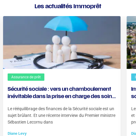
Les actualités Immoprêt
Assurance de prêt
Sécurité sociale : vers un chamboulement
Im
inévitable dans la prise en charge des soins
s
?
Le rééquilibrage des finances de la Sécurité sociale est un
Le
sujet brûlant. Et une récente interview du Premier ministre
et
Sébastien Lecornu dans
pr
Diane Levy
Di