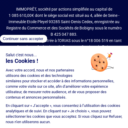
IMMOPRÊT, société par actions simplifiée au capital de
1 085 610,00€ dont le siège social est situé au 4, allée de Seine -
Immeuble Etoile Pleyel 93285 Saint-Denis Cedex, enregistrée au
Registre du Commerce et des Sociétés de Bobigny sous le numéro
B 425 047 883.
IMMOPRÊT est enregistrée à l'ORIAS sous le n°18 006 519 en tant
que Courtier en Opérations de Banque et Services de Paiement
(COBSP), Mandataire d'intermédiaire en opérations de banque et
services de paiement (MIOBSP) de la société Partners Finances
(RCS Nancy n°404 681 496, Mandataire Non Exclusif, ORIAS n°07
036 794) pour le Regroupement de crédits et Courtier d'assurance
ou de réassurance (COA).
Société soumise au contrôle de l'Autorité de Contrôle Prudentiel et
de Résolution (ACPR – site : https://acpr.banque-france.fr/), 4
Place de Budapest – CS 92459 – 75436 Paris Cedex 09. Réseau
d'agences franchisées juridiquement et financièrement
indépendantes. IMMOPRÊT bénéficie d'une assurance
responsabilité civile professionnelle auprès de CNA Insurance
Company (police n° BFL10471901).