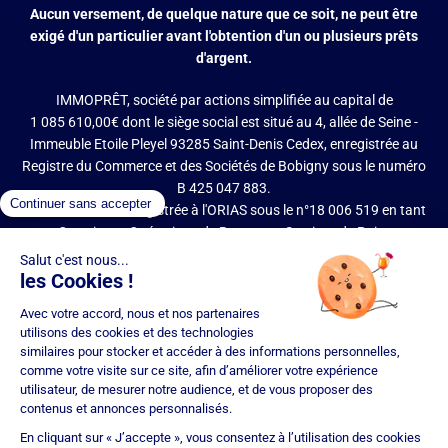
Aucun versement, de quelque nature que ce soit, ne peut être
exigé d'un particulier avant l'obtention d'un ou plusieurs prêts
d'argent.
IMMOPRÊT, société par actions simplifiée au capital de
1 085 610,00€ dont le siège social est situé au 4, allée de Seine -
Immeuble Etoile Pleyel 93285 Saint-Denis Cedex, enregistrée au
Registre du Commerce et des Sociétés de Bobigny sous le numéro
B 425 047 883.
IMMOPRÊT est enregistrée à l'ORIAS sous le n°18 006 519 en tant
que Courtier en Opérations de Banque et Services de Paiement
(COBSP), Mandataire d'intermédiaire en opérations de banque et
services de paiement (MIOBSP) de la société Partners Finances
(RCS Nancy n°404 681 496, Mandataire Non Exclusif, ORIAS n°07
036 794) pour le Regroupement de crédits et Courtier d'assurance
ou de réassurance (COA).
Société soumise au contrôle de l'Autorité de Contrôle Prudentiel et
de Résolution (ACPR – site : https://acpr.banque-france.fr/), 4
Place de Budapest – CS 92459 – 75436 Paris Cedex 09. Réseau
d'agences franchisées juridiquement et financièrement