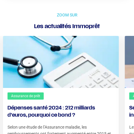
ZOOM SUR
Les actualités Immoprêt
Assurance de prêt
Dépenses santé 2024 : 212 milliards
S
d’euros, pourquoi ce bond ?
i
?
Selon une étude de l’Assurance maladie, les
Le
remboursements ont fortement augmenté entre 2015 et
su