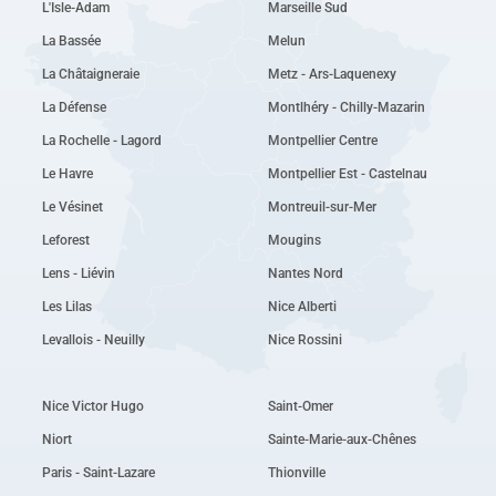
L'Isle-Adam
Marseille Sud
La Bassée
Melun
La Châtaigneraie
Metz - Ars-Laquenexy
La Défense
Montlhéry - Chilly-Mazarin
La Rochelle - Lagord
Montpellier Centre
Le Havre
Montpellier Est - Castelnau
Le Vésinet
Montreuil-sur-Mer
Leforest
Mougins
Lens - Liévin
Nantes Nord
Les Lilas
Nice Alberti
Levallois - Neuilly
Nice Rossini
Nice Victor Hugo
Saint-Omer
Niort
Sainte-Marie-aux-Chênes
Paris - Saint-Lazare
Thionville