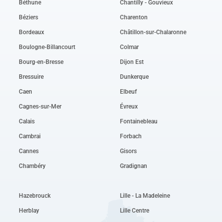
Béthune
Chantilly - Gouvieux
Béziers
Charenton
Bordeaux
Châtillon-sur-Chalaronne
Boulogne-Billancourt
Colmar
Bourg-en-Bresse
Dijon Est
Bressuire
Dunkerque
Caen
Elbeuf
Cagnes-sur-Mer
Évreux
Calais
Fontainebleau
Cambrai
Forbach
Cannes
Gisors
Chambéry
Gradignan
Hazebrouck
Lille - La Madeleine
Herblay
Lille Centre