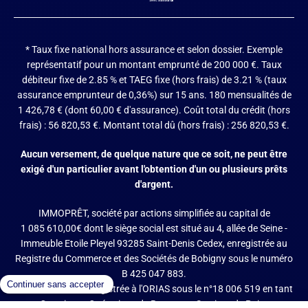
* Taux fixe national hors assurance et selon dossier.
Exemple
représentatif pour un montant emprunté de 200 000 €. Taux
débiteur fixe de 2.85 % et TAEG fixe (hors frais) de 3.21 % (taux
assurance emprunteur de 0,36%) sur 15 ans. 180 mensualités de
1 426,78 € (dont 60,00 € d'assurance). Coût total du crédit (hors
frais) : 56 820,53 €. Montant total dû (hors frais) : 256 820,53 €.
Aucun versement, de quelque nature que ce soit, ne peut être
exigé d'un particulier avant l'obtention d'un ou plusieurs prêts
d'argent.
IMMOPRÊT, société par actions simplifiée au capital de
1 085 610,00€ dont le siège social est situé au 4, allée de Seine -
Immeuble Etoile Pleyel 93285 Saint-Denis Cedex, enregistrée au
Registre du Commerce et des Sociétés de Bobigny sous le numéro
B 425 047 883.
IMMOPRÊT est enregistrée à l'ORIAS sous le n°18 006 519 en tant
que Courtier en Opérations de Banque et Services de Paiement