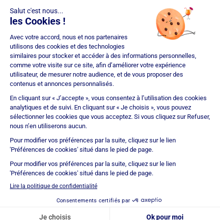
(COBSP), Mandataire d'intermédiaire en opérations de banque et
services de paiement (MIOBSP) de la société Partners Finances
(RCS Nancy n°404 681 496, Mandataire Non Exclusif, ORIAS n°07
036 794) pour le Regroupement de crédits et Courtier d'assurance
ou de réassurance (COA).
Société soumise au contrôle de l'Autorité de Contrôle Prudentiel et
de Résolution (ACPR – site : https://acpr.banque-france.fr/), 4
Place de Budapest – CS 92459 – 75436 Paris Cedex 09. Réseau
d'agences franchisées juridiquement et financièrement
indépendantes. IMMOPRÊT bénéficie d'une assurance
responsabilité civile professionnelle auprès de CNA Insurance
Company (police n° BFL10471901).
Immoprêt est noté 4,9/5 selon 15293 avis clients
Certification
ISO 9001
© Immoprêt 2026