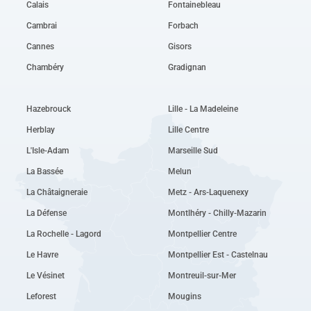
Calais
Fontainebleau
Cambrai
Forbach
Cannes
Gisors
Chambéry
Gradignan
Hazebrouck
Lille - La Madeleine
Herblay
Lille Centre
L'Isle-Adam
Marseille Sud
La Bassée
Melun
La Châtaigneraie
Metz - Ars-Laquenexy
La Défense
Montlhéry - Chilly-Mazarin
La Rochelle - Lagord
Montpellier Centre
Le Havre
Montpellier Est - Castelnau
Le Vésinet
Montreuil-sur-Mer
Leforest
Mougins