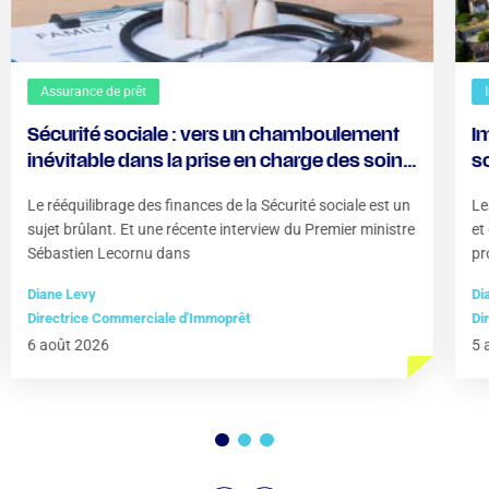
Assurance de prêt
Sécurité sociale : vers un chamboulement
Im
inévitable dans la prise en charge des soins
s
?
Le rééquilibrage des finances de la Sécurité sociale est un
Le
sujet brûlant. Et une récente interview du Premier ministre
et
Sébastien Lecornu dans
pr
Diane Levy
Di
Directrice Commerciale d'Immoprêt
Di
6 août 2026
5 