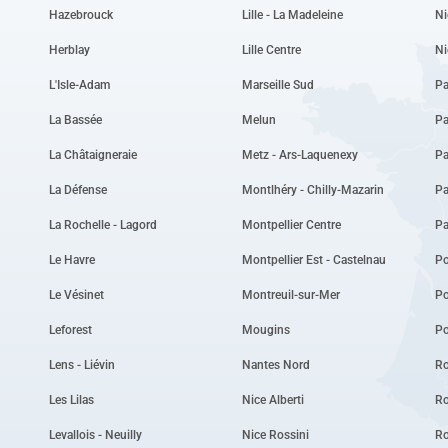
Hazebrouck
Lille - La Madeleine
Ni
Herblay
Lille Centre
Ni
L'Isle-Adam
Marseille Sud
Pa
La Bassée
Melun
Pa
La Châtaigneraie
Metz - Ars-Laquenexy
Pa
La Défense
Montlhéry - Chilly-Mazarin
Pa
La Rochelle - Lagord
Montpellier Centre
P
Le Havre
Montpellier Est - Castelnau
Po
Le Vésinet
Montreuil-sur-Mer
P
Leforest
Mougins
Po
Lens - Liévin
Nantes Nord
Ro
Les Lilas
Nice Alberti
Ro
Levallois - Neuilly
Nice Rossini
R