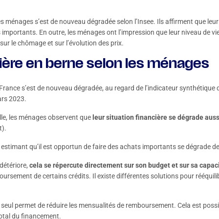
s ménages s’est de nouveau dégradée selon l’Insee. Ils affirment que leur 
importants. En outre, les ménages ont l’impression que leur niveau de vie 
sur le chômage et sur l’évolution des prix.
cière en berne selon les ménages
ance s’est de nouveau dégradée, au regard de l’indicateur synthétique de
ars 2023.
lle, les ménages observent que
leur situation financière se dégrade
auss
t).
stimant qu’il est opportun de faire des achats importants se dégrade de
 détériore,
cela se répercute directement sur
son
budget
et
sur
s
a capac
oursement de certains crédits. Il existe différentes solutions pour rééquili
 seul permet de réduire les mensualités de remboursement. Cela est possib
total du financement.