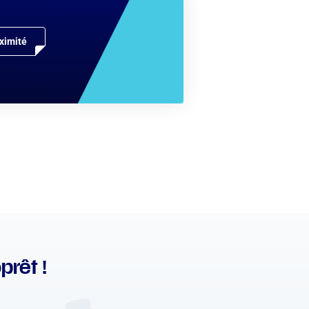
ximité
prêt !