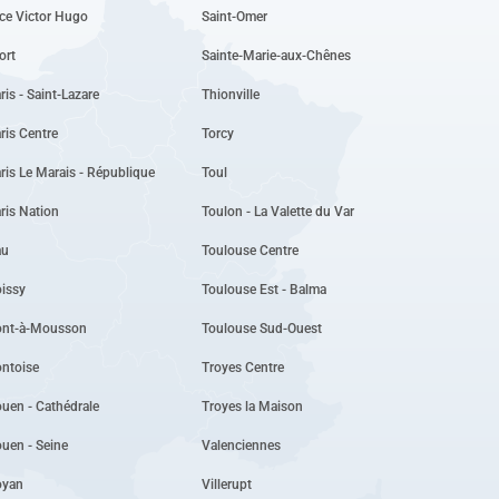
ce Victor Hugo
Saint-Omer
ort
Sainte-Marie-aux-Chênes
ris - Saint-Lazare
Thionville
ris Centre
Torcy
ris Le Marais - République
Toul
ris Nation
Toulon - La Valette du Var
au
Toulouse Centre
issy
Toulouse Est - Balma
ont-à-Mousson
Toulouse Sud-Ouest
ntoise
Troyes Centre
uen - Cathédrale
Troyes la Maison
uen - Seine
Valenciennes
oyan
Villerupt