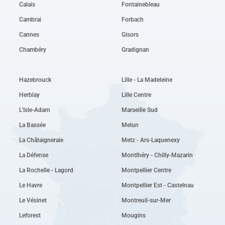
Calais
Fontainebleau
Cambrai
Forbach
Cannes
Gisors
Chambéry
Gradignan
Hazebrouck
Lille - La Madeleine
Herblay
Lille Centre
L'Isle-Adam
Marseille Sud
La Bassée
Melun
La Châtaigneraie
Metz - Ars-Laquenexy
La Défense
Montlhéry - Chilly-Mazarin
La Rochelle - Lagord
Montpellier Centre
Le Havre
Montpellier Est - Castelnau
Le Vésinet
Montreuil-sur-Mer
Leforest
Mougins