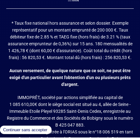
* Taux fixe national hors assurance et selon dossier.
Exemple
représentatif pour un montant emprunté de 200 000 €. Taux
débiteur fixe de 2.85 % et TAEG fixe (hors frais) de 3.21 % (taux
assurance emprunteur de 0,36%) sur 15 ans. 180 mensualités de
1 426,78 € (dont 60,00 € d'assurance). Coût total du crédit (hors
frais) : 56 820,53 €. Montant total dû (hors frais) : 256 820,53 €.
Aucun versement, de quelque nature que ce soit, ne peut être
exigé d'un particulier avant l'obtention d'un ou plusieurs prêts
d'argent.
IMMOPRÊT, société par actions simplifiée au capital de
1 085 610,00€ dont le siège social est situé au 4, allée de Seine -
Immeuble Etoile Pleyel 93285 Saint-Denis Cedex, enregistrée au
Registre du Commerce et des Sociétés de Bobigny sous le numéro
B 425 047 883.
IMMOPRÊT est enregistrée à l'ORIAS sous le n°18 006 519 en tant
que Courtier en Opérations de Banque et Services de Paiement