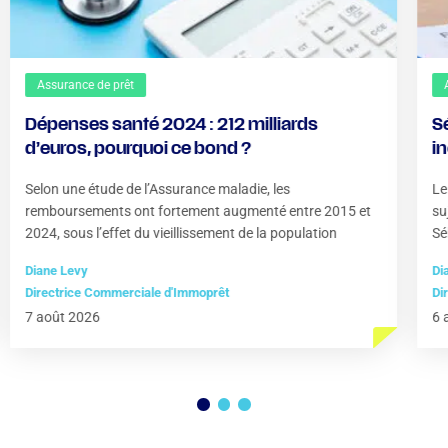
Assurance de prêt
Dépenses santé 2024 : 212 milliards
S
d’euros, pourquoi ce bond ?
i
?
Selon une étude de l’Assurance maladie, les
Le
remboursements ont fortement augmenté entre 2015 et
su
2024, sous l’effet du vieillissement de la population
Sé
Diane Levy
Di
Directrice Commerciale d'Immoprêt
Di
7 août 2026
6 