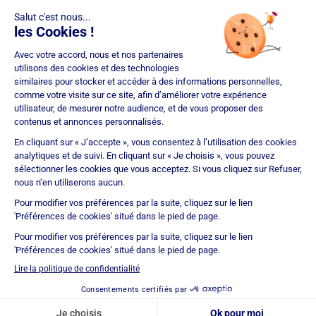
(COBSP), Mandataire d'intermédiaire en opérations de banque et
services de paiement (MIOBSP) de la société Partners Finances
(RCS Nancy n°404 681 496, Mandataire Non Exclusif, ORIAS n°07
036 794) pour le Regroupement de crédits et Courtier d'assurance
ou de réassurance (COA).
Société soumise au contrôle de l'Autorité de Contrôle Prudentiel et
de Résolution (ACPR – site : https://acpr.banque-france.fr/), 4
Place de Budapest – CS 92459 – 75436 Paris Cedex 09. Réseau
d'agences franchisées juridiquement et financièrement
indépendantes. IMMOPRÊT bénéficie d'une assurance
responsabilité civile professionnelle auprès de CNA Insurance
Company (police n° BFL10471901).
Immoprêt est noté 4,9/5 selon 15356 avis clients
Certification
ISO 9001
© Immoprêt 2026