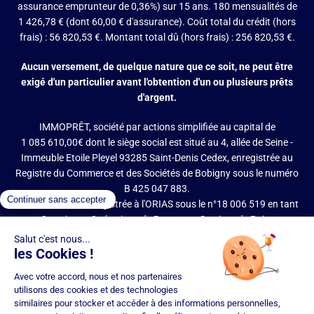
assurance emprunteur de 0,36%) sur 15 ans. 180 mensualités de
1 426,78 € (dont 60,00 € d'assurance). Coût total du crédit (hors
frais) : 56 820,53 €. Montant total dû (hors frais) : 256 820,53 €.
Aucun versement, de quelque nature que ce soit, ne peut être
exigé d'un particulier avant l'obtention d'un ou plusieurs prêts
d'argent.
IMMOPRÊT, société par actions simplifiée au capital de
1 085 610,00€ dont le siège social est situé au 4, allée de Seine -
Immeuble Etoile Pleyel 93285 Saint-Denis Cedex, enregistrée au
Registre du Commerce et des Sociétés de Bobigny sous le numéro
B 425 047 883.
IMMOPRÊT est enregistrée à l'ORIAS sous le n°18 006 519 en tant
que Courtier en Opérations de Banque et Services de Paiement
(COBSP), Mandataire d'intermédiaire en opérations de banque et
services de paiement (MIOBSP) de la société Partners Finances
(RCS Nancy n°404 681 496, Mandataire Non Exclusif, ORIAS n°07
036 794) pour le Regroupement de crédits et Courtier d'assurance
ou de réassurance (COA).
Société soumise au contrôle de l'Autorité de Contrôle Prudentiel et