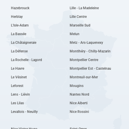
Hazebrouck
Lille - La Madeleine
Herblay
Lille Centre
L'Isle-Adam
Marseille Sud
La Bassée
Melun
La Châtaigneraie
Metz - Ars-Laquenexy
La Défense
Montlhéry - Chilly-Mazarin
La Rochelle - Lagord
Montpellier Centre
Le Havre
Montpellier Est - Castelnau
Le Vésinet
Montreuil-sur-Mer
Leforest
Mougins
Lens - Liévin
Nantes Nord
Les Lilas
Nice Alberti
Levallois - Neuilly
Nice Rossini
Nice Victor Hugo
Saint-Omer