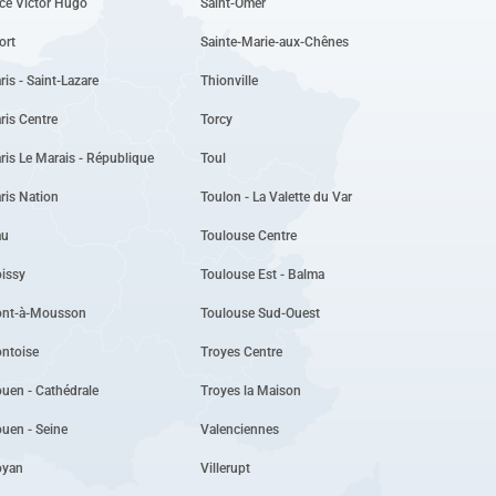
ce Victor Hugo
Saint-Omer
ort
Sainte-Marie-aux-Chênes
ris - Saint-Lazare
Thionville
ris Centre
Torcy
ris Le Marais - République
Toul
ris Nation
Toulon - La Valette du Var
au
Toulouse Centre
issy
Toulouse Est - Balma
ont-à-Mousson
Toulouse Sud-Ouest
ntoise
Troyes Centre
uen - Cathédrale
Troyes la Maison
uen - Seine
Valenciennes
oyan
Villerupt