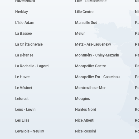
Hazebrouck
Lille - La Madeleine
Ni
Herblay
Lille Centre
Ni
L'Isle-Adam
Marseille Sud
Pa
La Bassée
Melun
Pa
La Châtaigneraie
Metz - Ars-Laquenexy
Pa
La Défense
Montlhéry - Chilly-Mazarin
Pa
La Rochelle - Lagord
Montpellier Centre
P
Le Havre
Montpellier Est - Castelnau
Po
Le Vésinet
Montreuil-sur-Mer
P
Leforest
Mougins
Po
Lens - Liévin
Nantes Nord
Ro
Les Lilas
Nice Alberti
Ro
Levallois - Neuilly
Nice Rossini
R