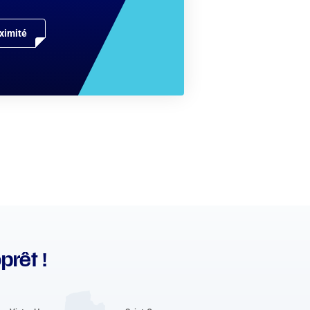
ximité
prêt !