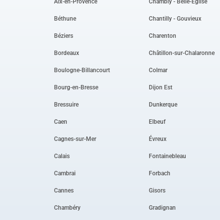
Aix-en-Provence
Chambly - Belle-Église
Béthune
Chantilly - Gouvieux
Béziers
Charenton
Bordeaux
Châtillon-sur-Chalaronne
Boulogne-Billancourt
Colmar
Bourg-en-Bresse
Dijon Est
Bressuire
Dunkerque
Caen
Elbeuf
Cagnes-sur-Mer
Évreux
Calais
Fontainebleau
Cambrai
Forbach
Cannes
Gisors
Chambéry
Gradignan