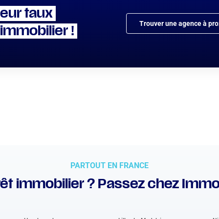
leur taux
Trouver une agence à pro
 immobilier !
PARTOUT EN FRANCE
êt immobilier ? Passez chez Immo