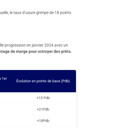
elle, le taux d’usure grimpe de 18 points
lle progression en janvier 2024 avec un
tage de marge pour octroyer des prêts.
u 1er
Évolution en points de base (Pdb)
+13 Pdb
+21Pdb
+18Pdb