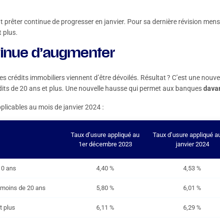
prêter continue de progresser en janvier. Pour sa dernière révision mensu
t plus.
tinue d’augmenter
s crédits immobiliers viennent d’être dévoilés. Résultat ? C’est une nouve
édits de 20 ans et plus. Une nouvelle hausse qui permet aux banques
davan
plicables au mois de janvier 2024 :
Taux d’usure appliqué au
Taux d’usure appliqué a
1er décembre 2023
janvier 2024
10 ans
4,40 %
4,53 %
à moins de 20 ans
5,80 %
6,01 %
t plus
6,11 %
6,29 %