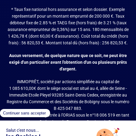
* Taux fixe national hors assurance et selon dossier.
Exemple
représentatif pour un montant emprunté de 200 000 €. Taux
débiteur fixe de 2.85 % et TAEG fixe (hors frais) de 3.21 % (taux
assurance emprunteur de 0,36%) sur 15 ans. 180 mensualités de
1 426,78 € (dont 60,00 € d'assurance). Coût total du crédit (hors
frais) : 56 820,53 €. Montant total dû (hors frais) : 256 820,53 €.
Aucun versement, de quelque nature que ce soit, ne peut être
exigé d'un particulier avant l'obtention d'un ou plusieurs prêts
d'argent.
IMMOPRÊT, société par actions simplifiée au capital de
1 085 610,00€ dont le siège social est situé au 4, allée de Seine -
Immeuble Etoile Pleyel 93285 Saint-Denis Cedex, enregistrée au
Registre du Commerce et des Sociétés de Bobigny sous le numéro
B 425 047 883.
IMMOPRÊT est enregistrée à l'ORIAS sous le n°18 006 519 en tant
que Courtier en Opérations de Banque et Services de Paiement
(COBSP), Mandataire d'intermédiaire en opérations de banque et
services de paiement (MIOBSP) de la société Partners Finances