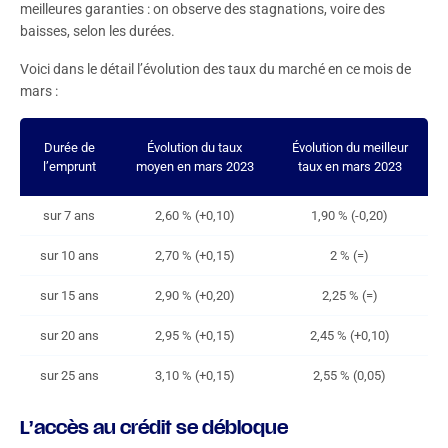
meilleures garanties : on observe des stagnations, voire des
baisses, selon les durées.
Voici dans le détail l’évolution des taux du marché en ce mois de
mars :
Durée de
Évolution du taux
Évolution du meilleur
l’emprunt
moyen en mars 2023
taux en mars 2023
sur 7 ans
2,60 % (+0,10)
1,90 % (-0,20)
sur 10 ans
2,70 % (+0,15)
2 % (=)
sur 15 ans
2,90 % (+0,20)
2,25 % (=)
sur 20 ans
2,95 % (+0,15)
2,45 % (+0,10)
sur 25 ans
3,10 % (+0,15)
2,55 % (0,05)
L’accès au crédit se débloque