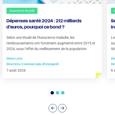
Assurance de prêt
Dépenses santé 2024 : 212 milliards
S
d’euros, pourquoi ce bond ?
i
?
Selon une étude de l’Assurance maladie, les
Le
remboursements ont fortement augmenté entre 2015 et
su
2024, sous l’effet du vieillissement de la population
Sé
Diane Levy
Di
Directrice Commerciale d'Immoprêt
Di
7 août 2026
6 