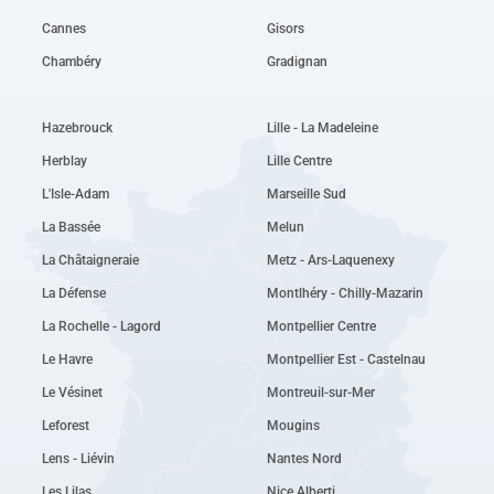
Cannes
Gisors
Chambéry
Gradignan
Hazebrouck
Lille - La Madeleine
Herblay
Lille Centre
L'Isle-Adam
Marseille Sud
La Bassée
Melun
La Châtaigneraie
Metz - Ars-Laquenexy
La Défense
Montlhéry - Chilly-Mazarin
La Rochelle - Lagord
Montpellier Centre
Le Havre
Montpellier Est - Castelnau
Le Vésinet
Montreuil-sur-Mer
Leforest
Mougins
Lens - Liévin
Nantes Nord
Les Lilas
Nice Alberti