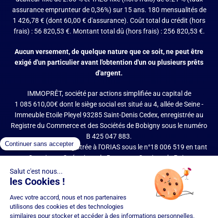
assurance emprunteur de 0,36%) sur 15 ans. 180 mensualités de
1 426,78 € (dont 60,00 € d'assurance). Coût total du crédit (hors
frais) : 56 820,53 €. Montant total dû (hors frais) : 256 820,53 €.
Aucun versement, de quelque nature que ce soit, ne peut être
exigé d'un particulier avant l'obtention d'un ou plusieurs prêts
d'argent.
IMMOPRÊT, société par actions simplifiée au capital de
1 085 610,00€ dont le siège social est situé au 4, allée de Seine -
Immeuble Etoile Pleyel 93285 Saint-Denis Cedex, enregistrée au
Registre du Commerce et des Sociétés de Bobigny sous le numéro
B 425 047 883.
IMMOPRÊT est enregistrée à l'ORIAS sous le n°18 006 519 en tant
que Courtier en Opérations de Banque et Services de Paiement
(COBSP), Mandataire d'intermédiaire en opérations de banque et
services de paiement (MIOBSP) de la société Partners Finances
(RCS Nancy n°404 681 496, Mandataire Non Exclusif, ORIAS n°07
036 794) pour le Regroupement de crédits et Courtier d'assurance
ou de réassurance (COA).