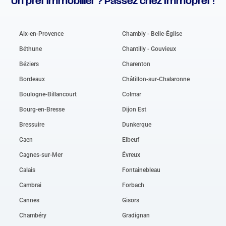
Un prêt immobilier ? Passez chez Immoprêt !
Aix-en-Provence
Chambly - Belle-Église
Béthune
Chantilly - Gouvieux
Béziers
Charenton
Bordeaux
Châtillon-sur-Chalaronne
Boulogne-Billancourt
Colmar
Bourg-en-Bresse
Dijon Est
Bressuire
Dunkerque
Caen
Elbeuf
Cagnes-sur-Mer
Évreux
Calais
Fontainebleau
Cambrai
Forbach
Cannes
Gisors
Chambéry
Gradignan