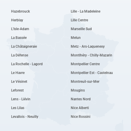
Hazebrouck
Lille - La Madeleine
Herblay
Lille Centre
L'Isle-Adam
Marseille Sud
La Bassée
Melun
La Châtaigneraie
Metz - Ars-Laquenexy
La Défense
Montlhéry - Chilly-Mazarin
La Rochelle - Lagord
Montpellier Centre
Le Havre
Montpellier Est - Castelnau
Le Vésinet
Montreuil-sur-Mer
Leforest
Mougins
Lens - Liévin
Nantes Nord
Les Lilas
Nice Alberti
Levallois - Neuilly
Nice Rossini