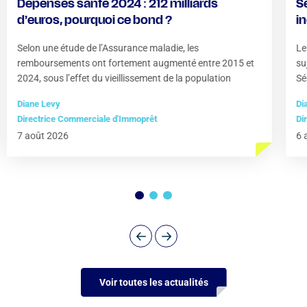
Dépenses santé 2024 : 212 milliards
S
d’euros, pourquoi ce bond ?
i
?
Selon une étude de l’Assurance maladie, les
Le
remboursements ont fortement augmenté entre 2015 et
su
2024, sous l’effet du vieillissement de la population
Sé
Diane Levy
Di
Directrice Commerciale d'Immoprêt
Di
7 août 2026
6 
Voir toutes les actualités