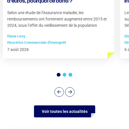
d’euros, pourquoi ce bond ?
i
?
Selon une étude de l’Assurance maladie, les
Le
remboursements ont fortement augmenté entre 2015 et
su
2024, sous l’effet du vieillissement de la population
Sé
Diane Levy
Di
Directrice Commerciale d'Immoprêt
Di
7 août 2026
6 
Voir toutes les actualités