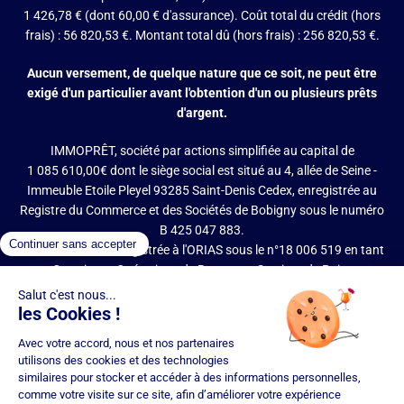
1 426,78 € (dont 60,00 € d'assurance). Coût total du crédit (hors
frais) : 56 820,53 €. Montant total dû (hors frais) : 256 820,53 €.
Aucun versement, de quelque nature que ce soit, ne peut être
exigé d'un particulier avant l'obtention d'un ou plusieurs prêts
d'argent.
IMMOPRÊT, société par actions simplifiée au capital de
1 085 610,00€ dont le siège social est situé au 4, allée de Seine -
Immeuble Etoile Pleyel 93285 Saint-Denis Cedex, enregistrée au
Registre du Commerce et des Sociétés de Bobigny sous le numéro
B 425 047 883.
IMMOPRÊT est enregistrée à l'ORIAS sous le n°18 006 519 en tant
que Courtier en Opérations de Banque et Services de Paiement
(COBSP), Mandataire d'intermédiaire en opérations de banque et
services de paiement (MIOBSP) de la société Partners Finances
(RCS Nancy n°404 681 496, Mandataire Non Exclusif, ORIAS n°07
036 794) pour le Regroupement de crédits et Courtier d'assurance
ou de réassurance (COA).
Société soumise au contrôle de l'Autorité de Contrôle Prudentiel et