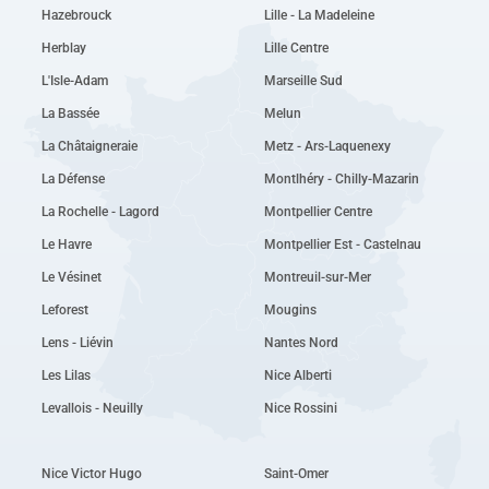
Hazebrouck
Lille - La Madeleine
Herblay
Lille Centre
L'Isle-Adam
Marseille Sud
La Bassée
Melun
La Châtaigneraie
Metz - Ars-Laquenexy
La Défense
Montlhéry - Chilly-Mazarin
La Rochelle - Lagord
Montpellier Centre
Le Havre
Montpellier Est - Castelnau
Le Vésinet
Montreuil-sur-Mer
Leforest
Mougins
Lens - Liévin
Nantes Nord
Les Lilas
Nice Alberti
Levallois - Neuilly
Nice Rossini
Nice Victor Hugo
Saint-Omer