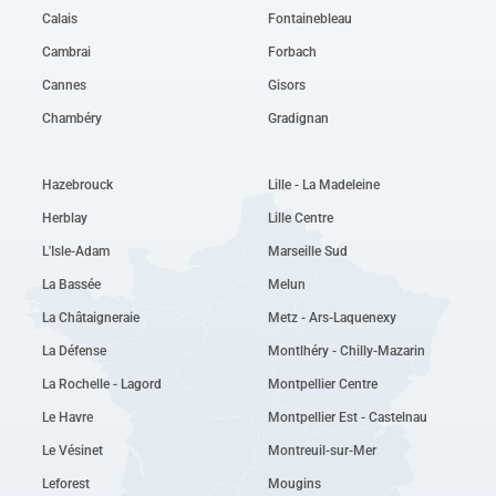
Calais
Fontainebleau
Cambrai
Forbach
Cannes
Gisors
Chambéry
Gradignan
Hazebrouck
Lille - La Madeleine
Herblay
Lille Centre
L'Isle-Adam
Marseille Sud
La Bassée
Melun
La Châtaigneraie
Metz - Ars-Laquenexy
La Défense
Montlhéry - Chilly-Mazarin
La Rochelle - Lagord
Montpellier Centre
Le Havre
Montpellier Est - Castelnau
Le Vésinet
Montreuil-sur-Mer
Leforest
Mougins