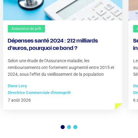
Assurance de prêt
Dépenses santé 2024 : 212 milliards
S
d’euros, pourquoi ce bond ?
i
?
Selon une étude de l’Assurance maladie, les
Le
remboursements ont fortement augmenté entre 2015 et
su
2024, sous l’effet du vieillissement de la population
Sé
Diane Levy
Di
Directrice Commerciale d'Immoprêt
Di
7 août 2026
6 