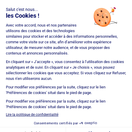
que Courtier en Opérations de Banque et Services de Paiement
(COBSP), Mandataire d'intermédiaire en opérations de banque et
services de paiement (MIOBSP) de la société Partners Finances
(RCS Nancy n°404 681 496, Mandataire Non Exclusif, ORIAS n°07
036 794) pour le Regroupement de crédits et Courtier d'assurance
ou de réassurance (COA).
Société soumise au contrôle de l'Autorité de Contrôle Prudentiel et
de Résolution (ACPR – site : https://acpr.banque-france.fr/), 4
Place de Budapest – CS 92459 – 75436 Paris Cedex 09. Réseau
d'agences franchisées juridiquement et financièrement
indépendantes. IMMOPRÊT bénéficie d'une assurance
responsabilité civile professionnelle auprès de CNA Insurance
Company (police n° BFL10471901).
Immoprêt est noté 4,9/5 selon 15356 avis clients
Certification
ISO 9001
© Immoprêt 2026