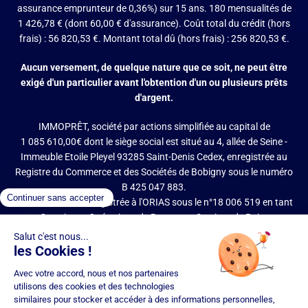
assurance emprunteur de 0,36%) sur 15 ans. 180 mensualités de
1 426,78 € (dont 60,00 € d'assurance). Coût total du crédit (hors
frais) : 56 820,53 €. Montant total dû (hors frais) : 256 820,53 €.
Aucun versement, de quelque nature que ce soit, ne peut être
exigé d'un particulier avant l'obtention d'un ou plusieurs prêts
d'argent.
IMMOPRÊT, société par actions simplifiée au capital de
1 085 610,00€ dont le siège social est situé au 4, allée de Seine -
Immeuble Etoile Pleyel 93285 Saint-Denis Cedex, enregistrée au
Registre du Commerce et des Sociétés de Bobigny sous le numéro
B 425 047 883.
IMMOPRÊT est enregistrée à l'ORIAS sous le n°18 006 519 en tant
que Courtier en Opérations de Banque et Services de Paiement
(COBSP), Mandataire d'intermédiaire en opérations de banque et
services de paiement (MIOBSP) de la société Partners Finances
(RCS Nancy n°404 681 496, Mandataire Non Exclusif, ORIAS n°07
036 794) pour le Regroupement de crédits et Courtier d'assurance
ou de réassurance (COA).