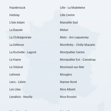
Hazebrouck
Lille - La Madeleine
Herblay
Lille Centre
L'Isle-Adam
Marseille Sud
La Bassée
Melun
La Châtaigneraie
Metz - Ars-Laquenexy
La Défense
Montlhéry - Chilly-Mazarin
La Rochelle - Lagord
Montpellier Centre
Le Havre
Montpellier Est - Castelnau
Le Vésinet
Montreuil-sur-Mer
Leforest
Mougins
Lens - Liévin
Nantes Nord
Les Lilas
Nice Alberti
Levallois - Neuilly
Nice Rossini