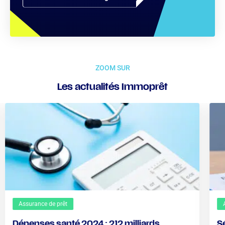
ZOOM SUR
Les actualités Immoprêt
Assurance de prêt
Dépenses santé 2024 : 212 milliards
S