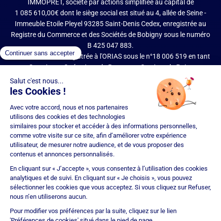
IMMOPRÊT, société par actions simplifiée au capital de
1 085 610,00€ dont le siège social est situé au 4, allée de Seine -
Immeuble Etoile Pleyel 93285 Saint-Denis Cedex, enregistrée au
Registre du Commerce et des Sociétés de Bobigny sous le numéro
B 425 047 883.
IMMOPRÊT est enregistrée à l'ORIAS sous le n°18 006 519 en tant
que Courtier en Opérations de Banque et Services de Paiement
(COBSP), Mandataire d'intermédiaire en opérations de banque et
services de paiement (MIOBSP) de la société Partners Finances
(RCS Nancy n°404 681 496, Mandataire Non Exclusif, ORIAS n°07
036 794) pour le Regroupement de crédits et Courtier d'assurance
ou de réassurance (COA).
Société soumise au contrôle de l'Autorité de Contrôle Prudentiel et
de Résolution (ACPR – site : https://acpr.banque-france.fr/), 4
Place de Budapest – CS 92459 – 75436 Paris Cedex 09. Réseau
d'agences franchisées juridiquement et financièrement
indépendantes. IMMOPRÊT bénéficie d'une assurance
responsabilité civile professionnelle auprès de CNA Insurance
Company (police n° BFL10471901).
Immoprêt est noté 4,9/5 selon 15293 avis clients