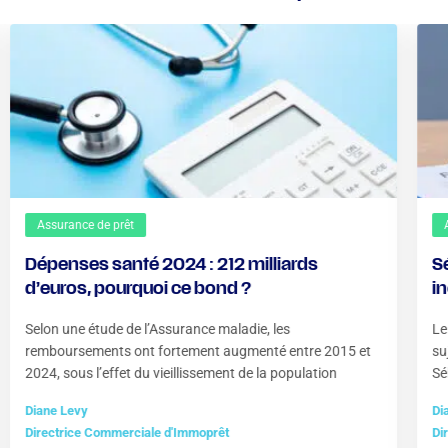
Assurance de prêt
Dépenses santé 2024 : 212 milliards
S
d’euros, pourquoi ce bond ?
i
?
Selon une étude de l’Assurance maladie, les
Le
remboursements ont fortement augmenté entre 2015 et
su
2024, sous l’effet du vieillissement de la population
Sé
Diane Levy
Di
Directrice Commerciale d'Immoprêt
Di