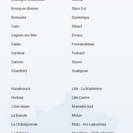
Bourg-en-Bresse
Dijon Est
Bressuire
Dunkerque
Caen
Elbeuf
Cagnes-sur-Mer
Évreux
Calais
Fontainebleau
Cambrai
Forbach
Cannes
Gisors
Chambéry
Gradignan
Hazebrouck
Lille - La Madeleine
Herblay
Lille Centre
L'Isle-Adam
Marseille Sud
La Bassée
Melun
La Châtaigneraie
Metz - Ars-Laquenexy