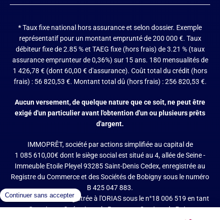
* Taux fixe national hors assurance et selon dossier.
Exemple
représentatif pour un montant emprunté de 200 000 €. Taux
débiteur fixe de 2.85 % et TAEG fixe (hors frais) de 3.21 % (taux
assurance emprunteur de 0,36%) sur 15 ans. 180 mensualités de
1 426,78 € (dont 60,00 € d'assurance). Coût total du crédit (hors
frais) : 56 820,53 €. Montant total dû (hors frais) : 256 820,53 €.
Aucun versement, de quelque nature que ce soit, ne peut être
exigé d'un particulier avant l'obtention d'un ou plusieurs prêts
d'argent.
IMMOPRÊT, société par actions simplifiée au capital de
1 085 610,00€ dont le siège social est situé au 4, allée de Seine -
Immeuble Etoile Pleyel 93285 Saint-Denis Cedex, enregistrée au
Registre du Commerce et des Sociétés de Bobigny sous le numéro
B 425 047 883.
IMMOPRÊT est enregistrée à l'ORIAS sous le n°18 006 519 en tant
que Courtier en Opérations de Banque et Services de Paiement
(COBSP), Mandataire d'intermédiaire en opérations de banque et