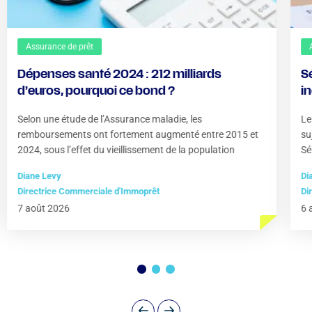
Assurance de prêt
Dépenses santé 2024 : 212 milliards
S
d’euros, pourquoi ce bond ?
i
?
Selon une étude de l’Assurance maladie, les
Le
remboursements ont fortement augmenté entre 2015 et
su
2024, sous l’effet du vieillissement de la population
Sé
Diane Levy
Di
Directrice Commerciale d'Immoprêt
Di
7 août 2026
6 