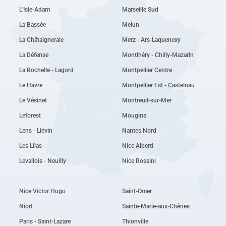
L'Isle-Adam
Marseille Sud
La Bassée
Melun
La Châtaigneraie
Metz - Ars-Laquenexy
La Défense
Montlhéry - Chilly-Mazarin
La Rochelle - Lagord
Montpellier Centre
Le Havre
Montpellier Est - Castelnau
Le Vésinet
Montreuil-sur-Mer
Leforest
Mougins
Lens - Liévin
Nantes Nord
Les Lilas
Nice Alberti
Levallois - Neuilly
Nice Rossini
Nice Victor Hugo
Saint-Omer
Niort
Sainte-Marie-aux-Chênes
Paris - Saint-Lazare
Thionville