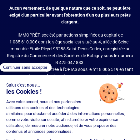
Aucun versement, de quelque nature que ce soit, ne peut être
exigé d'un particulier avant l'obtention d'un ou plusieurs prêts
d'argent.
IMMOPRÊT, société par actions simplifiée au capital de
1 085 610,00€ dont le siège social est situé au 4, allée de Seine -
Immeuble Etoile Pleyel 93285 Saint-Denis Cedex, enregistrée au
Registre du Commerce et des Sociétés de Bobigny sous le numéro
B 425 047 883.
IMMOPRÊT est enregistrée à l'ORIAS sous le n°18 006 519 en tant
que Courtier en Opérations de Banque et Services de Paiement
(COBSP), Mandataire d'intermédiaire en opérations de banque et
services de paiement (MIOBSP) de la société Partners Finances
(RCS Nancy n°404 681 496, Mandataire Non Exclusif, ORIAS n°07
036 794) pour le Regroupement de crédits et Courtier d'assurance
ou de réassurance (COA).
Société soumise au contrôle de l'Autorité de Contrôle Prudentiel et
de Résolution (ACPR – site : https://acpr.banque-france.fr/), 4
Place de Budapest – CS 92459 – 75436 Paris Cedex 09. Réseau
d'agences franchisées juridiquement et financièrement