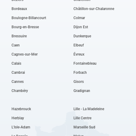
Bordeaux
Châtillon-sur-Chalaronne
Boulogne-Billancourt
Colmar
Bourg-en-Bresse
Dijon Est
Bressuire
Dunkerque
Caen
Elbeuf
Cagnes-sur-Mer
Évreux
Calais
Fontainebleau
Cambrai
Forbach
Cannes
Gisors
Chambéry
Gradignan
Hazebrouck
Lille - La Madeleine
Herblay
Lille Centre
L'Isle-Adam
Marseille Sud