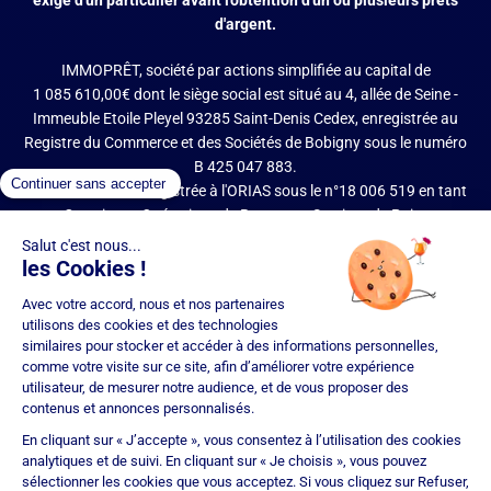
d'argent.
IMMOPRÊT, société par actions simplifiée au capital de
1 085 610,00€ dont le siège social est situé au 4, allée de Seine -
Immeuble Etoile Pleyel 93285 Saint-Denis Cedex, enregistrée au
Registre du Commerce et des Sociétés de Bobigny sous le numéro
B 425 047 883.
IMMOPRÊT est enregistrée à l'ORIAS sous le n°18 006 519 en tant
que Courtier en Opérations de Banque et Services de Paiement
(COBSP), Mandataire d'intermédiaire en opérations de banque et
services de paiement (MIOBSP) de la société Partners Finances
(RCS Nancy n°404 681 496, Mandataire Non Exclusif, ORIAS n°07
036 794) pour le Regroupement de crédits et Courtier d'assurance
ou de réassurance (COA).
Société soumise au contrôle de l'Autorité de Contrôle Prudentiel et
de Résolution (ACPR – site : https://acpr.banque-france.fr/), 4
Place de Budapest – CS 92459 – 75436 Paris Cedex 09. Réseau
d'agences franchisées juridiquement et financièrement
indépendantes. IMMOPRÊT bénéficie d'une assurance
responsabilité civile professionnelle auprès de CNA Insurance