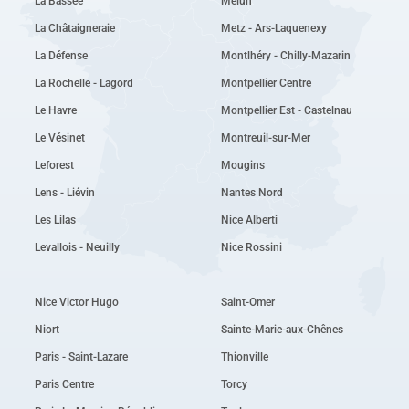
La Bassée
Melun
La Châtaigneraie
Metz - Ars-Laquenexy
La Défense
Montlhéry - Chilly-Mazarin
La Rochelle - Lagord
Montpellier Centre
Le Havre
Montpellier Est - Castelnau
Le Vésinet
Montreuil-sur-Mer
Leforest
Mougins
Lens - Liévin
Nantes Nord
Les Lilas
Nice Alberti
Levallois - Neuilly
Nice Rossini
Nice Victor Hugo
Saint-Omer
Niort
Sainte-Marie-aux-Chênes
Paris - Saint-Lazare
Thionville
Paris Centre
Torcy