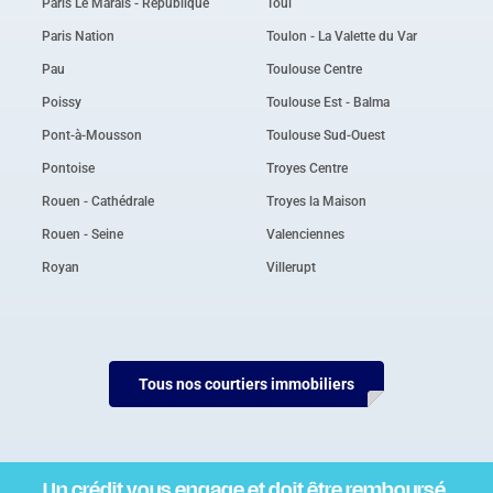
Paris Le Marais - République
Toul
Paris Nation
Toulon - La Valette du Var
Pau
Toulouse Centre
Poissy
Toulouse Est - Balma
Pont-à-Mousson
Toulouse Sud-Ouest
Pontoise
Troyes Centre
Rouen - Cathédrale
Troyes la Maison
Rouen - Seine
Valenciennes
Royan
Villerupt
Tous nos courtiers immobiliers
Un crédit vous engage et doit être remboursé.