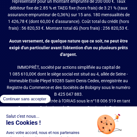
représentatif pour un montant emprunté de 200 000 €. Taux
débiteur fixe de 2.85 % et TAEG fixe (hors frais) de 3.21 % (taux
assurance emprunteur de 0,36%) sur 15 ans. 180 mensualités de
1 426,78 € (dont 60,00 € d'assurance). Coût total du crédit (hors
frais) : 56 820,53 €. Montant total dû (hors frais) : 256 820,53 €.
Aucun versement, de quelque nature que ce soit, ne peut être
exigé d'un particulier avant l'obtention d'un ou plusieurs prêts
d'argent.
IMMOPRÊT, société par actions simplifiée au capital de
1 085 610,00€ dont le siège social est situé au 4, allée de Seine -
Immeuble Etoile Pleyel 93285 Saint-Denis Cedex, enregistrée au
Registre du Commerce et des Sociétés de Bobigny sous le numéro
B 425 047 883.
IMMOPRÊT est enregistrée à l'ORIAS sous le n°18 006 519 en tant
que Courtier en Opérations de Banque et Services de Paiement
(COBSP), Mandataire d'intermédiaire en opérations de banque et
services de paiement (MIOBSP) de la société Partners Finances
(RCS Nancy n°404 681 496, Mandataire Non Exclusif, ORIAS n°07
036 794) pour le Regroupement de crédits et Courtier d'assurance