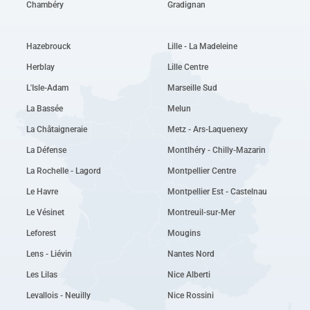
Chambéry
Gradignan
Hazebrouck
Lille - La Madeleine
Herblay
Lille Centre
L'Isle-Adam
Marseille Sud
La Bassée
Melun
La Châtaigneraie
Metz - Ars-Laquenexy
La Défense
Montlhéry - Chilly-Mazarin
La Rochelle - Lagord
Montpellier Centre
Le Havre
Montpellier Est - Castelnau
Le Vésinet
Montreuil-sur-Mer
Leforest
Mougins
Lens - Liévin
Nantes Nord
Les Lilas
Nice Alberti
Levallois - Neuilly
Nice Rossini