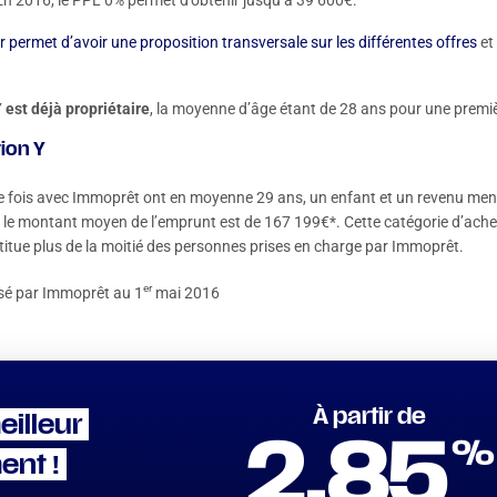
 En 2016, le PPL 0% permet d’obtenir jusqu‘à 39 600€.
er permet d’avoir une proposition transversale sur les différentes offres
et 
 est déjà propriétaire
, la moyenne d’âge étant de 28 ans pour une premiè
ion Y
 fois avec Immoprêt ont en moyenne 29 ans, un enfant et un revenu mens
e le montant moyen de l’emprunt est de 167 199€*. Cette catégorie d’achet
titue plus de la moitié des personnes prises en charge par Immoprêt.
er
isé par Immoprêt au 1
mai 2016
À partir de
eilleur
%
2.85
ent !