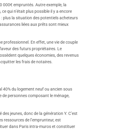
100 000€ empruntés. Autre exemple, la
e qui n’était plus possible il y a encore
»
: plus la situation des potentiels acheteurs
 assurances liées aux prêts sont mieux
que professionnel. En effet, une vie de couple
faveur des futurs propriétaires. Le
s possèdent quelques économies, des revenus
quitter les frais de notaires.
néral 40% du logement neuf ou ancien sous
mbre de personnes composant le ménage,
té des jeunes, donc de la génération Y. C’est
es ressources de l’emprunteur, est
ituer dans Paris intra-muros et constituer