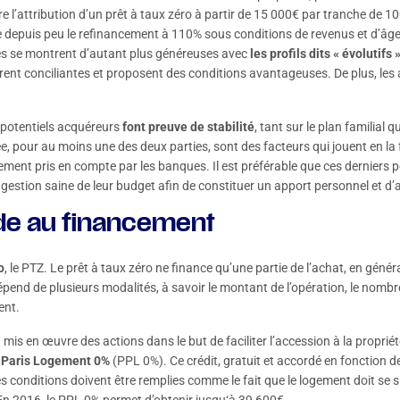
e l’attribution d’un prêt à taux zéro à partir de 15 000€ par tranche de 
 depuis peu le refinancement à 110% sous conditions de revenus et d’âge, c
ues se montrent d’autant plus généreuses avec
les profils dits « évolutifs 
ntrent conciliantes et proposent des conditions avantageuses. De plus, les
es potentiels acquéreurs
font preuve de stabilité
, tant sur le plan familial 
e, pour au moins une des deux parties, sont des facteurs qui jouent en la 
tement pris en compte par les banques. Il est préférable que ces dernier
gestion saine de leur budget afin de constituer un apport personnel et d’ac
aide au financement
o
, le PTZ. Le prêt à taux zéro ne finance qu’une partie de l’achat, en gé
épend de plusieurs modalités, à savoir le montant de l’opération, le no
ent.
t mis en œuvre des actions dans le but de faciliter l’accession à la proprié
 Paris Logement 0%
(PPL 0%). Ce crédit, gratuit et accordé en fonction d
s conditions doivent être remplies comme le fait que le logement doit se s