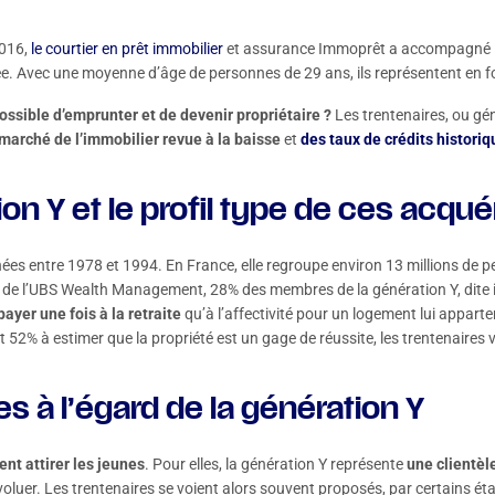
2016,
le courtier en prêt immobilier
et assurance Immoprêt a accompagné 1
ée. Avec une moyenne d’âge de personnes de 29 ans, ils représentent en fo
ossible d’emprunter et de devenir propriétaire ?
Les trentenaires, ou gén
marché de l’immobilier revue à la baisse
et
des taux de crédits histori
on Y et le profil type de ces acqu
nées entre 1978 et 1994. En France, elle regroupe environ 13 millions de p
 de l’UBS Wealth Management, 28% des membres de la génération Y, dite i
ayer une fois à la retraite
qu’à l’affectivité pour un logement lui appart
 52% à estimer que la propriété est un gage de réussite, les trentenaires v
s à l’égard de la génération Y
nt attirer les jeunes
. Pour elles, la génération Y représente
une clientèle
voluer. Les trentenaires se voient alors souvent proposés, par certains ét