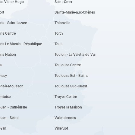
ce Victor Hugo
Saint-Omer
ort
Sainte-Marie-aux-Chênes
ris - Saint-Lazare
Thionville
ris Centre
Torcy
ris Le Marais - République
Toul
ris Nation
Toulon - La Valette du Var
au
Toulouse Centre
issy
Toulouse Est - Balma
ont-à-Mousson
Toulouse Sud-Ouest
ntoise
Troyes Centre
uen - Cathédrale
Troyes la Maison
uen - Seine
Valenciennes
oyan
Villerupt