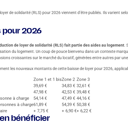
er de solidarité (RLS) pour 2026 viennent d’être publiés. Ils varient selo
 pour 2026
éduction de loyer de solidarité (RLS) fait partie des aides au logement
. 
lisation du logement. Un coup de pouce bienvenu dans un contexte marq
nsions croissantes sur le marché du locatif, générées entre autres par u
rement les nouveaux montants de cette baisse de loyer pour 2026, applicabl
Zone 1 et 1 bis
Zone 2
Zone 3
39,69 €
34,83 €
32,61 €
47,98 €
42,53 €
39,48 €
rsonne à charge
54,14 €
47,49 €
44,16 €
ersonnes à charge
61,89 €
54,39 €
50,38 €
aire
+ 7,75 €
+ 6,90 €
+ 6,22 €
 en bénéficier