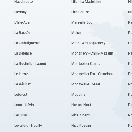
Hazebrouck
Lille - La Madeleine
Ni
Herblay
Lille Centre
Ni
L'Isle-Adam
Marseille Sud
Pa
La Bassée
Melun
Pa
La Châtaigneraie
Metz - Ars-Laquenexy
Pa
La Défense
Montlhéry - Chilly-Mazarin
Pa
La Rochelle - Lagord
Montpellier Centre
P
Le Havre
Montpellier Est - Castelnau
Po
Le Vésinet
Montreuil-sur-Mer
P
Leforest
Mougins
Po
Lens - Liévin
Nantes Nord
Ro
Les Lilas
Nice Alberti
Ro
Levallois - Neuilly
Nice Rossini
R