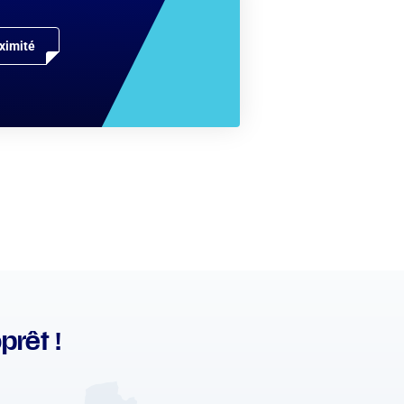
ximité
prêt !