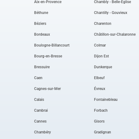
Aix-en-Provence
Chambly - Belle-Église
Béthune
Chantilly - Gouvieux
Béziers
Charenton
Bordeaux
Châtillon-sur-Chalaronne
Boulogne-Billancourt
Colmar
Bourg-en-Bresse
Dijon Est
Bressuire
Dunkerque
Caen
Elbeuf
Cagnes-sur-Mer
Évreux
Calais
Fontainebleau
Cambrai
Forbach
Cannes
Gisors
Chambéry
Gradignan