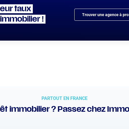
leur taux
Trouver une agence à pro
 immobilier !
PARTOUT EN FRANCE
êt immobilier ? Passez chez Immo