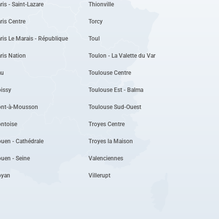
ris - Saint-Lazare
Thionville
ris Centre
Torcy
ris Le Marais - République
Toul
ris Nation
Toulon - La Valette du Var
au
Toulouse Centre
issy
Toulouse Est - Balma
ont-à-Mousson
Toulouse Sud-Ouest
ntoise
Troyes Centre
uen - Cathédrale
Troyes la Maison
uen - Seine
Valenciennes
oyan
Villerupt