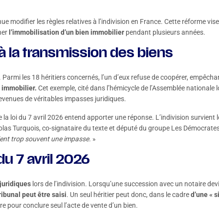
nue modifier les règles relatives à l’indivision en France. Cette réforme vise
îner
l’immobilisation d’un bien immobilier
pendant plusieurs années.
n à la transmission des biens
 Parmi les 18 héritiers concernés, l’un d’eux refuse de coopérer, empêch
 immobilier.
Cet exemple, cité dans l’hémicycle de l’Assemblée nationale lo
 devenues de véritables impasses juridiques.
 la loi du 7 avril 2026 entend apporter une réponse. L’indivision survient 
las Turquois, co-signataire du texte et député du groupe Les Démocrates
evient trop souvent une impasse.
»
 du 7 avril 2026
 juridiques
lors de l’indivision. Lorsqu’une succession avec un notaire de
tribunal peut être saisi
. Un seul héritier peut donc, dans le cadre
d’une « s
ire pour conclure seul l’acte de vente d’un bien.