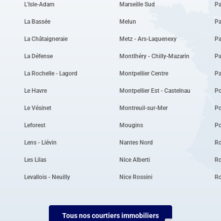
L'Isle-Adam
Marseille Sud
Pa
La Bassée
Melun
Pa
La Châtaigneraie
Metz - Ars-Laquenexy
Pa
La Défense
Montlhéry - Chilly-Mazarin
Pa
La Rochelle - Lagord
Montpellier Centre
P
Le Havre
Montpellier Est - Castelnau
Po
Le Vésinet
Montreuil-sur-Mer
P
Leforest
Mougins
Po
Lens - Liévin
Nantes Nord
Ro
Les Lilas
Nice Alberti
Ro
Levallois - Neuilly
Nice Rossini
R
Tous nos courtiers immobiliers