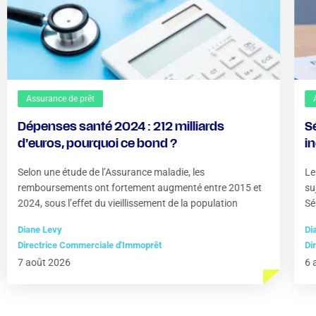
Assurance de prêt
Dépenses santé 2024 : 212 milliards
S
d’euros, pourquoi ce bond ?
i
?
Selon une étude de l’Assurance maladie, les
Le
remboursements ont fortement augmenté entre 2015 et
su
2024, sous l’effet du vieillissement de la population
Sé
Diane Levy
Di
Directrice Commerciale d'Immoprêt
Di
7 août 2026
6 