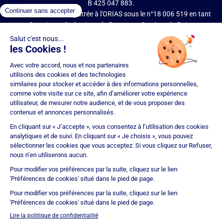
B 425 047 883.
IMMOPRÊT est enregistrée à l'ORIAS sous le n°18 006 519 en tant
que Courtier en Opérations de Banque et Services de Paiement
(COBSP), Mandataire d'intermédiaire en opérations de banque et
services de paiement (MIOBSP) de la société Partners Finances
(RCS Nancy n°404 681 496, Mandataire Non Exclusif, ORIAS n°07
036 794) pour le Regroupement de crédits et Courtier d'assurance
ou de réassurance (COA).
Société soumise au contrôle de l'Autorité de Contrôle Prudentiel et
de Résolution (ACPR – site : https://acpr.banque-france.fr/), 4
Place de Budapest – CS 92459 – 75436 Paris Cedex 09. Réseau
d'agences franchisées juridiquement et financièrement
indépendantes. IMMOPRÊT bénéficie d'une assurance
responsabilité civile professionnelle auprès de CNA Insurance
Company (police n° BFL10471901).
Immoprêt est noté 4,9/5 selon 15293 avis clients
Certification
ISO 9001