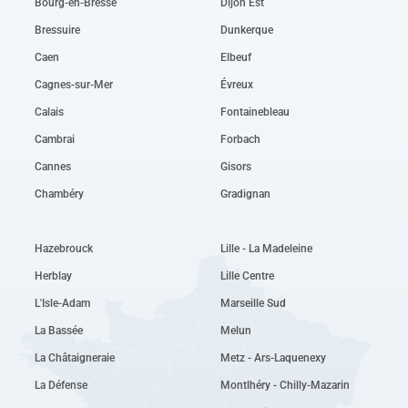
Bourg-en-Bresse
Dijon Est
Bressuire
Dunkerque
Caen
Elbeuf
Cagnes-sur-Mer
Évreux
Calais
Fontainebleau
Cambrai
Forbach
Cannes
Gisors
Chambéry
Gradignan
Hazebrouck
Lille - La Madeleine
Herblay
Lille Centre
L'Isle-Adam
Marseille Sud
La Bassée
Melun
La Châtaigneraie
Metz - Ars-Laquenexy
La Défense
Montlhéry - Chilly-Mazarin