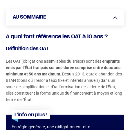
AU SOMMAIRE
À quoi font référence les OAT à 10 ans ?
À quoi font référence les OAT à 10 ans ?
Comment les OAT 10 ans influencent les taux
Définition des OAT
immobiliers ?
Les OAT (obligations assimilables du Trésor) sont des
emprunts
Quelle évolution pour le taux de l’OAT 10 ans en France ?
émis par l’État français sur une durée comprise entre deux ans
minimum et 50 ans maximum
. Depuis 2013, date d’abandon des
BTAN (bons du Trésor à taux fixe et intérêts annuels) dans un
souci de simplification et d’uniformisation de la dette de l’État,
elles constituent la forme unique du financement à moyen et long
terme de l’État.
L'info en plus !
En règle générale, une obligation est dite :