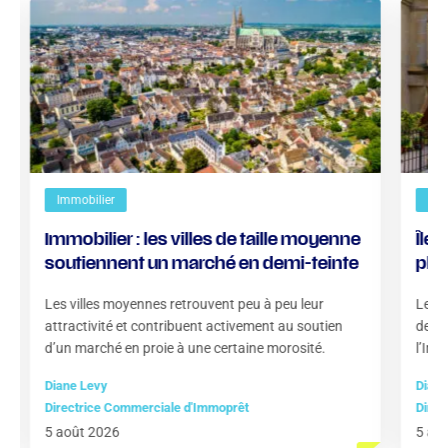
Immobilier
Imm
Immobilier : les villes de taille moyenne
Île-
soutiennent un marché en demi-teinte
plus
loc
Les villes moyennes retrouvent peu à peu leur
Les l
attractivité et contribuent activement au soutien
des l
d’un marché en proie à une certaine morosité.
l’Ins
Diane Levy
Diane
Directrice Commerciale d'Immoprêt
Direc
5 août 2026
5 ao